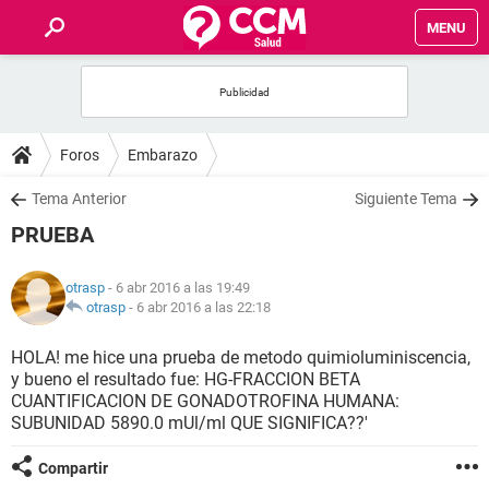
MENU
INICIO
FOROS
Foros
Embarazo
SALUD
Tema Anterior
Siguiente Tema
PRUEBA
FAMILIA
otrasp
- 6 abr 2016 a las 19:49
NUTRICIÓN
otrasp
-
6 abr 2016 a las 22:18
HOLA! me hice una prueba de metodo quimioluminiscencia,
BIENESTAR
y bueno el resultado fue: HG-FRACCION BETA
CUANTIFICACION DE GONADOTROFINA HUMANA:
SEXUALIDAD
SUBUNIDAD 5890.0 mUl/ml QUE SIGNIFICA??'
Compartir
GLOSARIO