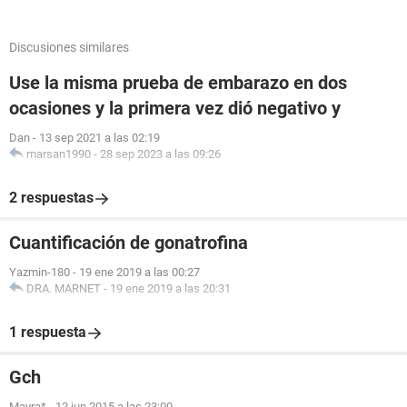
Discusiones similares
Use la misma prueba de embarazo en dos
ocasiones y la primera vez dió negativo y
Dan
-
13 sep 2021 a las 02:19
marsan1990
-
28 sep 2023 a las 09:26
2 respuestas
Cuantificación de gonatrofina
Yazmin-180
-
19 ene 2019 a las 00:27
DRA. MARNET
-
19 ene 2019 a las 20:31
1 respuesta
Gch
Mayra*
-
12 jun 2015 a las 23:00