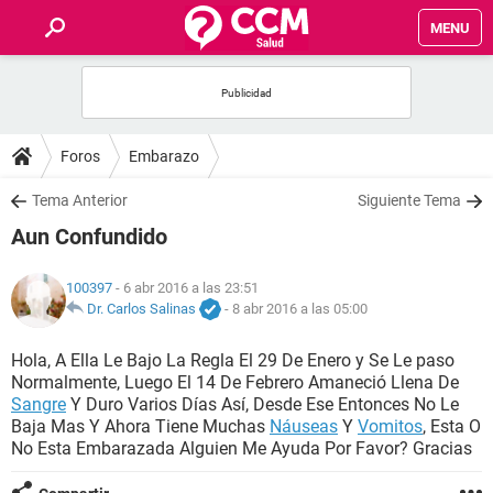
MENU
INICIO
FOROS
Foros
Embarazo
SALUD
Tema Anterior
Siguiente Tema
Aun Confundido
FAMILIA
100397
- 6 abr 2016 a las 23:51
NUTRICIÓN
Dr. Carlos Salinas
-
8 abr 2016 a las 05:00
Hola, A Ella Le Bajo La Regla El 29 De Enero y Se Le paso
BIENESTAR
Normalmente, Luego El 14 De Febrero Amaneció Llena De
Sangre
Y Duro Varios Días Así, Desde Ese Entonces No Le
SEXUALIDAD
Baja Mas Y Ahora Tiene Muchas
Náuseas
Y
Vomitos
, Esta O
No Esta Embarazada Alguien Me Ayuda Por Favor? Gracias
GLOSARIO