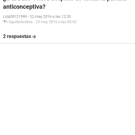
anticonceptiva?
Liza28121999
-
22 may 2016 a las 12:33
AguilarAndrea
-
23 may 2016 a las 06:42
2 respuestas