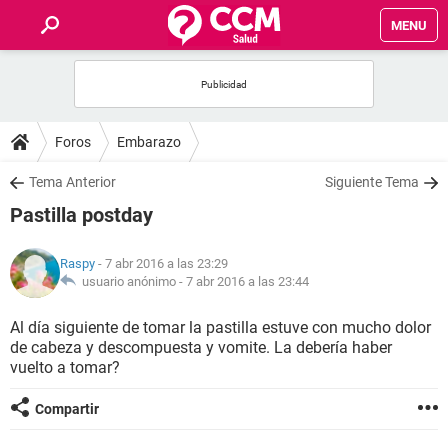
MENU
INICIO
FOROS
Foros
Embarazo
SALUD
Tema Anterior
Siguiente Tema
Pastilla postday
FAMILIA
Raspy
- 7 abr 2016 a las 23:29
NUTRICIÓN
usuario anónimo -
7 abr 2016 a las 23:44
Al día siguiente de tomar la pastilla estuve con mucho dolor
BIENESTAR
de cabeza y descompuesta y vomite. La debería haber
vuelto a tomar?
SEXUALIDAD
Compartir
GLOSARIO