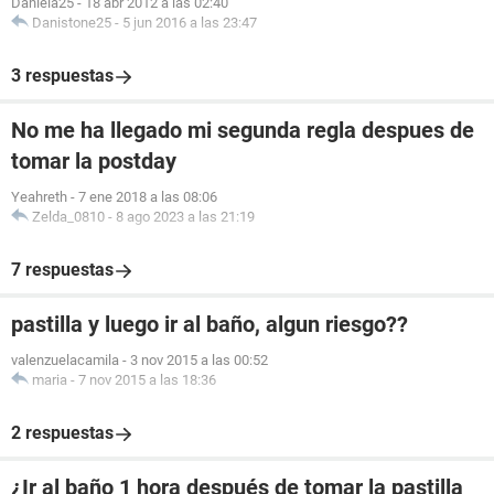
Daniela25
-
18 abr 2012 a las 02:40
Danistone25
-
5 jun 2016 a las 23:47
3 respuestas
No me ha llegado mi segunda regla despues de
tomar la postday
Yeahreth
-
7 ene 2018 a las 08:06
Zelda_0810
-
8 ago 2023 a las 21:19
7 respuestas
pastilla y luego ir al baño, algun riesgo??
valenzuelacamila
-
3 nov 2015 a las 00:52
maria
-
7 nov 2015 a las 18:36
2 respuestas
¿Ir al baño 1 hora después de tomar la pastilla