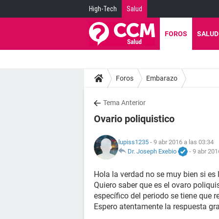
High-Tech
Salud
FOROS
SALUD
Foros
Embarazo
Tema Anterior
Ovario poliquistico
lupiss1235
- 9 abr 2016 a las 03:34
Dr. Joseph Exebio
-
9 abr 201
Hola la verdad no se muy bien si es 
Quiero saber que es el ovaro poliqui
específico del periodo se tiene que r
Espero atentamente la respuesta gr