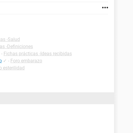
cas -Salud
as -Definiciones
-
Fichas prácticas -Ideas recibidas
o
✓
-
Foro embarazo
o esterilidad