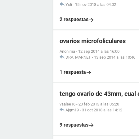
Yoli
-
15 nov 2018 a las 04:02
2 respuestas
ovarios microfoliculares
Anonima
-
12 sep 2014 a las 16:00
DRA. MARNET
-
13 sep 2014 a las 10:46
1 respuesta
tengo ovario de 43mm, cual 
vaalee16
-
20 feb 2013 a las 05:20
Ajgm19
-
31 oct 2018 a las 14:12
9 respuestas