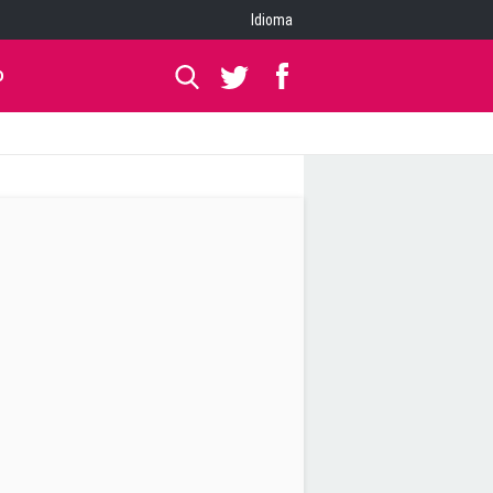
Idioma
O