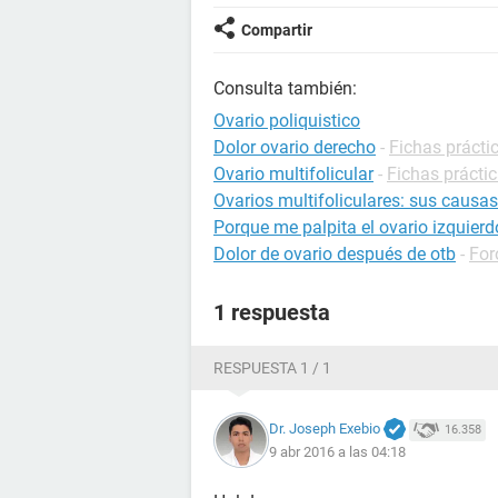
Compartir
Consulta también:
Ovario poliquistico
Dolor ovario derecho
-
Fichas prácti
Ovario multifolicular
-
Fichas práctic
Ovarios multifoliculares: sus causas
Porque me palpita el ovario izquierd
Dolor de ovario después de otb
-
For
1 respuesta
RESPUESTA 1 / 1
Dr. Joseph Exebio
16.358
9 abr 2016 a las 04:18