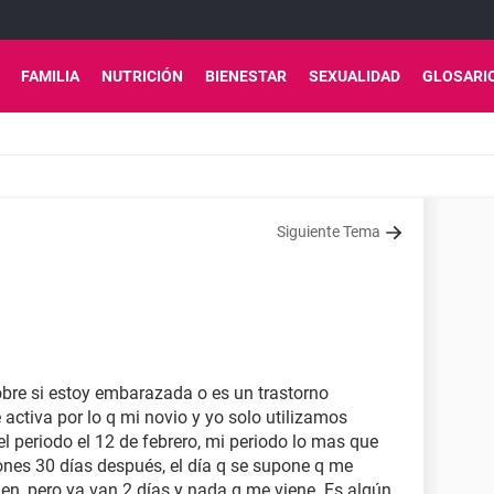
FAMILIA
NUTRICIÓN
BIENESTAR
SEXUALIDAD
GLOSARI
Siguiente Tema
bre si estoy embarazada o es un trastorno
ctiva por lo q mi novio y yo solo utilizamos
el periodo el 12 de febrero, mi periodo lo mas que
ones 30 días después, el día q se supone q me
en, pero ya van 2 días y nada q me viene. Es algún