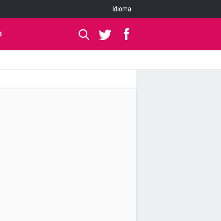
Idioma
O