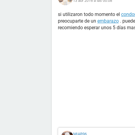
13 abr 2016 a las 00:08
si utilizaron todo momento el
condo
preocuparte de un
embarazo
. pued
recomiendo esperar unos 5 días ma
MIAB96