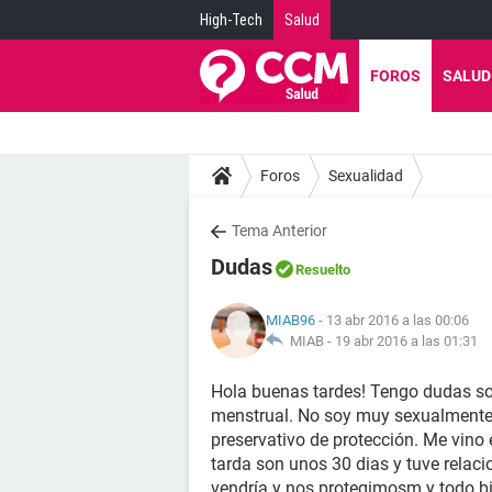
High-Tech
Salud
FOROS
SALUD
Foros
Sexualidad
Tema Anterior
Dudas
Resuelto
MIAB96
- 13 abr 2016 a las 00:06
MIAB -
19 abr 2016 a las 01:31
Hola buenas tardes! Tengo dudas so
menstrual. No soy muy sexualmente a
preservativo de protección. Me vino 
tarda son unos 30 dias y tuve relaci
vendría y nos protegimosm y todo bi