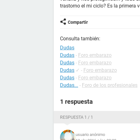
trastorno el mi ciclo? Es la primera 
Compartir
Consulta también:
Dudas
Dudas
-
Foro embarazo
Dudas
-
Foro embarazo
Dudas
✓
-
Foro embarazo
Dudas
-
Foro embarazo
Dudas...
-
Foro de los profesionales
1 respuesta
RESPUESTA 1 / 1
usuario anónimo