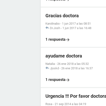
Gracias doctora
Karolinabo
-
1 jun 2017 a las 08:51
Dr.Josh
-
1 jun 2017 a las 16:48
1 respuesta
ayudame doctora
Natalia
-
26 ene 2018 a las 05:32
Jjsskd
-
26 ene 2018 a las 16:37
1 respuesta
Urgencia !!! Por favor doctor
Rosa
-
21 sep 2014 a las 04:19