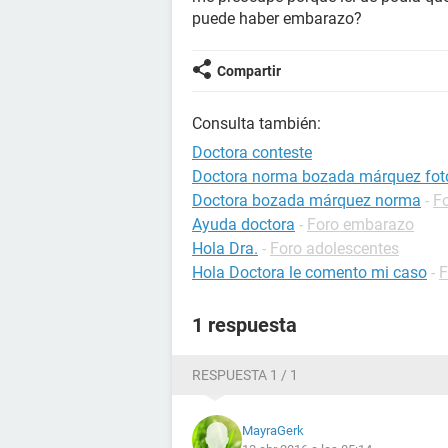
puede haber embarazo?
Compartir
Consulta también:
Doctora conteste
Doctora norma bozada márquez fot
Doctora bozada márquez norma
-
F
Ayuda doctora
-
Foro embarazo
Hola Dra.
-
Foro adolescentes
Hola Doctora le comento mi caso
-
F
1 respuesta
RESPUESTA 1 / 1
MayraGerk