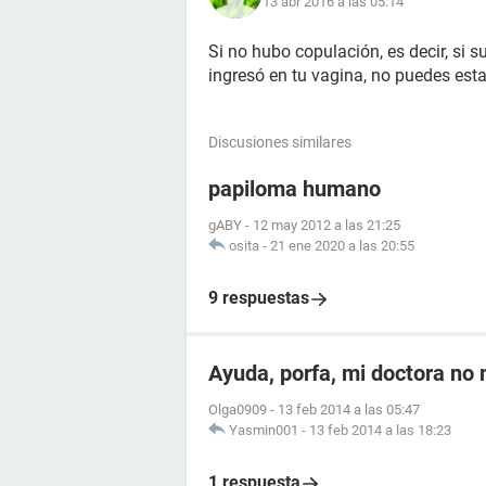
13 abr 2016 a las 05:14
Si no hubo copulación, es decir, si 
ingresó en tu vagina, no puedes es
Discusiones similares
papiloma humano
gABY
-
12 may 2012 a las 21:25
osita
-
21 ene 2020 a las 20:55
9 respuestas
Ayuda, porfa, mi doctora no
Olga0909
-
13 feb 2014 a las 05:47
Yasmin001
-
13 feb 2014 a las 18:23
1 respuesta