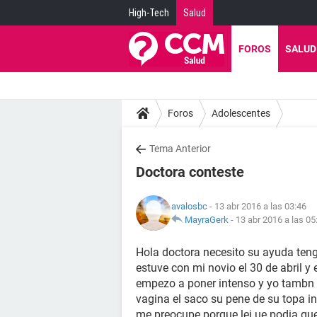
High-Tech
Salud
FOROS
SALUD
Foros
Adolescentes
Tema Anterior
Doctora conteste
avalosbc
- 13 abr 2016 a las 03:46
MayraGerk
-
13 abr 2016 a las 05
Hola doctora necesito su ayuda ten
estuve con mi novio el 30 de abril y 
empezo a poner intenso y yo tambn
vagina el saco su pene de su topa i
me preocupe porque lei ue podia qu