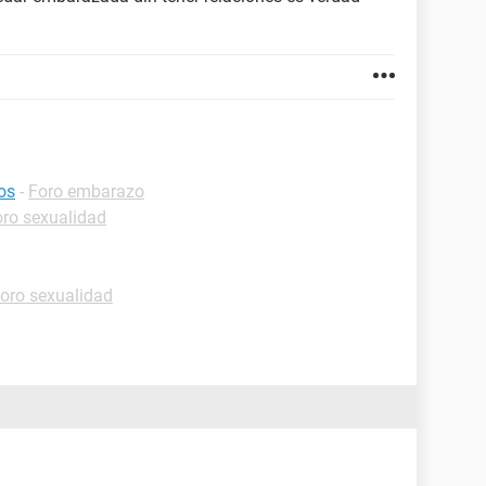
os
-
Foro embarazo
oro sexualidad
oro sexualidad