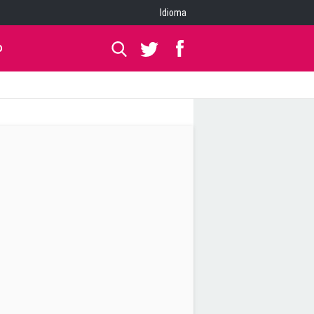
Idioma
O