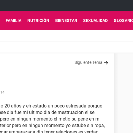
FAMILIA
NUTRICIÓN
BIENESTAR
SEXUALIDAD
GLOSARI
Siguiente Tema
:14
go 20 años y eh estado un poco estresada porque
ese dia fue mi ultimo dia de mestruacion el se
 pero en ningun momento el metio su pene en mi
nterior pero en ningun momento yo estube sin ropa,
edar embarazada din tener relaciones es verdad