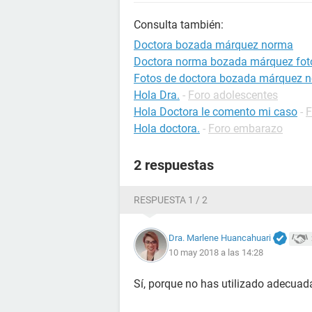
Consulta también:
Doctora bozada márquez norma
Doctora norma bozada márquez fot
Fotos de doctora bozada márquez 
Hola Dra.
-
Foro adolescentes
Hola Doctora le comento mi caso
-
F
Hola doctora.
-
Foro embarazo
2 respuestas
RESPUESTA 1 / 2
Dra. Marlene Huancahuari
10 may 2018 a las 14:28
Sí, porque no has utilizado adecuad