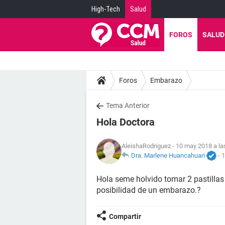
High-Tech
Salud
FOROS
SALUD
Foros
Embarazo
Tema Anterior
Hola Doctora
AleishaRodriguez
- 10 may 2018 a la
Dra. Marlene Huancahuari
-
1
Hola seme holvido tomar 2 pastillas y
posibilidad de un embarazo.?
Compartir