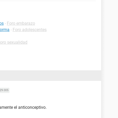
os
-
Foro embarazo
norma
-
Foro adolescentes
oro sexualidad
29.005
amente el anticonceptivo.