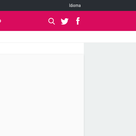
Idioma
O