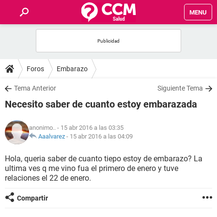
MENU
INICIO
FOROS
Foros
Embarazo
SALUD
Tema Anterior
Siguiente Tema
Necesito saber de cuanto estoy embarazada
FAMILIA
anonimo..
- 15 abr 2016 a las 03:35
NUTRICIÓN
Aaalvarez
-
15 abr 2016 a las 04:09
Hola, queria saber de cuanto tiepo estoy de embarazo? La
BIENESTAR
ultima ves q me vino fua el primero de enero y tuve
relaciones el 22 de enero.
SEXUALIDAD
Compartir
GLOSARIO