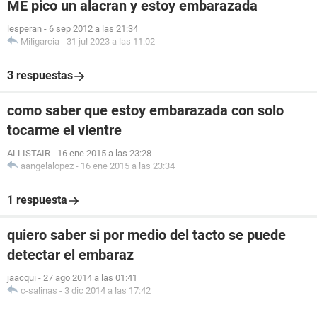
ME pico un alacran y estoy embarazada
lesperan
-
6 sep 2012 a las 21:34
Miligarcia
-
31 jul 2023 a las 11:02
3 respuestas
como saber que estoy embarazada con solo
tocarme el vientre
ALLISTAIR
-
16 ene 2015 a las 23:28
aangelalopez
-
16 ene 2015 a las 23:34
1 respuesta
quiero saber si por medio del tacto se puede
detectar el embaraz
jaacqui
-
27 ago 2014 a las 01:41
c-salinas
-
3 dic 2014 a las 17:42