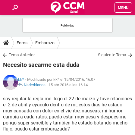
MENU
INICIO
FOROS
Foros
Embarazo
SALUD
Tema Anterior
Siguiente Tema
Necesito sacarme esta duda
FAMILIA
kk*
- Modificado por kk* el 15/04/2016, 16:07
NUTRICIÓN
Naderblanca
-
15 abr 2016 a las 16:14
soy regular la regla me llego el 22 de marzo y tuve relaciones
BIENESTAR
el 2 de abril y eyaculo dentro de mi, estos días he estado
muy cansada con dolor en el vientre, nauseas, mi humor
SEXUALIDAD
cambia a cada ratos, puedo estar muy pesa y despues me
pongo super sencible y tambien he estado botando mucho
flujo, puedo estar embarazada?
GLOSARIO