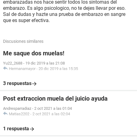
embarazadas nos hace sentir todos los sintomas del
embarazo. Es algo psicologico, no te dejes llevar por eso.
Sal de dudas y hazte una prueba de embarazo en sangre
que es super efectiva.
Discusiones similares
Me saque dos muelas!
Yu22_2688
-
19 dic 2019 a las 21:08
Hermanamayor
-
20 dic 2019 a las 15:35
3 respuestas
Post extraccion muela del juicio ayuda
Andresparradiaz
-
2 oct 2021 a las 01:04
Matias2202
-
2 oct 2021 a las 02:04
1 respuesta