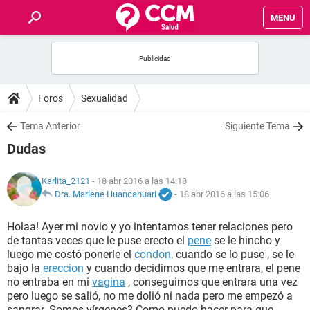
MENU
INICIO
FOROS
Foros
Sexualidad
SALUD
Tema Anterior
Siguiente Tema
Dudas
FAMILIA
Karlita_2121
- 18 abr 2016 a las 14:18
NUTRICIÓN
Dra. Marlene Huancahuari
-
18 abr 2016 a las 15:06
Holaa! Ayer mi novio y yo intentamos tener relaciones pero
BIENESTAR
de tantas veces que le puse erecto el
pene
se le hincho y
luego me costó ponerle el
condon
, cuando se lo puse , se le
SEXUALIDAD
bajo la
ereccion
y cuando decidimos que me entrara, el pene
no entraba en mi
vagina
, conseguimos que entrara una vez
pero luego se salió, no me dolió ni nada pero me empezó a
GLOSARIO
sangrar. Somos vírgenes? Como puedo hacer para que