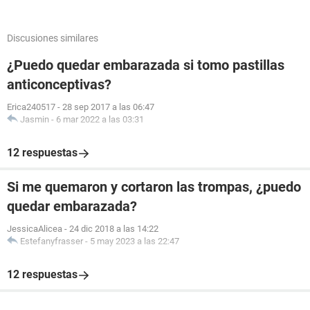
Discusiones similares
¿Puedo quedar embarazada si tomo pastillas
anticonceptivas?
Erica240517
-
28 sep 2017 a las 06:47
Jasmin
-
6 mar 2022 a las 03:31
12 respuestas
Si me quemaron y cortaron las trompas, ¿puedo
quedar embarazada?
JessicaAlicea
-
24 dic 2018 a las 14:22
Estefanyfrasser
-
5 may 2023 a las 22:47
12 respuestas