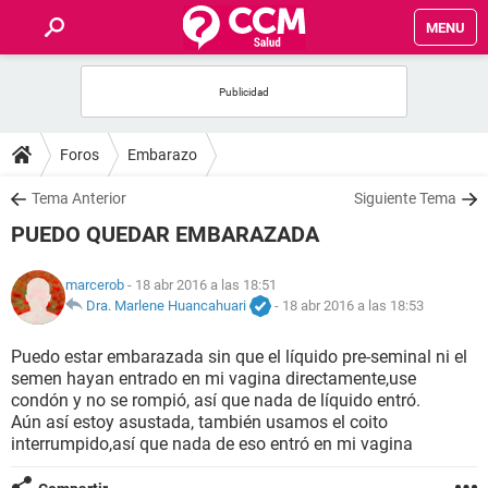
MENU
INICIO
FOROS
Foros
Embarazo
SALUD
Tema Anterior
Siguiente Tema
PUEDO QUEDAR EMBARAZADA
FAMILIA
marcerob
- 18 abr 2016 a las 18:51
NUTRICIÓN
Dra. Marlene Huancahuari
-
18 abr 2016 a las 18:53
Puedo estar embarazada sin que el líquido pre-seminal ni el
BIENESTAR
semen hayan entrado en mi vagina directamente,use
condón y no se rompió, así que nada de líquido entró.
SEXUALIDAD
Aún así estoy asustada, también usamos el coito
interrumpido,así que nada de eso entró en mi vagina
GLOSARIO