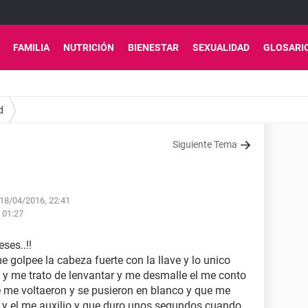
FAMILIA
NUTRICIÓN
BIENESTAR
SEXUALIDAD
GLOSARI
d
Siguiente Tema
 18/04/2016, 22:41
s 01:27
ses..!!
 golpee la cabeza fuerte con la llave y lo unico
 y me trato de lenvantar y me desmalle el me conto
 me voltaeron y se pusieron en blanco y que me
 y el me auxilio y que duro unos segundos cuando