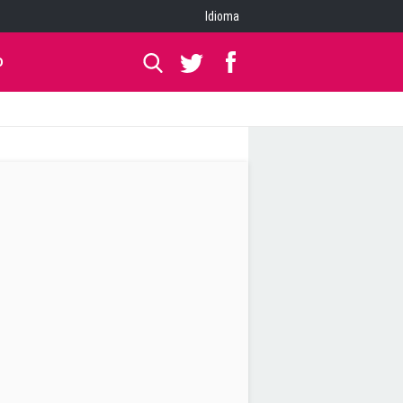
Idioma
O