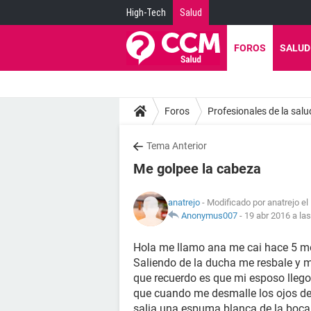
High-Tech
Salud
FOROS
SALUD
Foros
Profesionales de la salu
Tema Anterior
Me golpee la cabeza
anatrejo
- Modificado por anatrejo el
Anonymus007
-
19 abr 2016 a la
Hola me llamo ana me cai hace 5 me
Saliendo de la ducha me resbale y me
que recuerdo es que mi esposo llego
que cuando me desmalle los ojos de
salia una espuma blanca de la boca