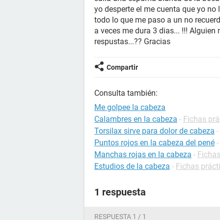
yo desperte el me cuenta que yo no 
todo lo que me paso a un no recuer
a veces me dura 3 dias... !!! Algui
respustas...?? Gracias
Compartir
Consulta también:
Me golpee la cabeza
Calambres en la cabeza
-
Fichas prá
Torsilax sirve para dolor de cabeza
Puntos rojos en la cabeza del pené
Manchas rojas en la cabeza
-
Fichas
Estudios de la cabeza
-
Fichas práct
1 respuesta
RESPUESTA 1 / 1