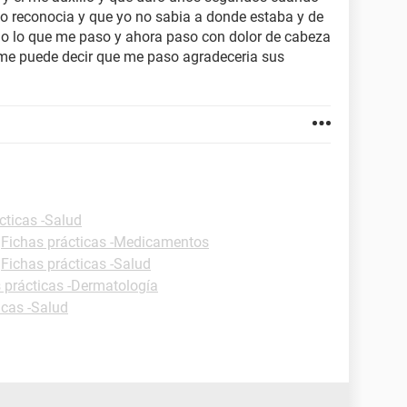
lo reconocia y que yo no sabia a donde estaba y de
do lo que me paso y ahora paso con dolor de cabeza
en me puede decir que me paso agradeceria sus
cticas -Salud
-
Fichas prácticas -Medicamentos
-
Fichas prácticas -Salud
 prácticas -Dermatología
icas -Salud