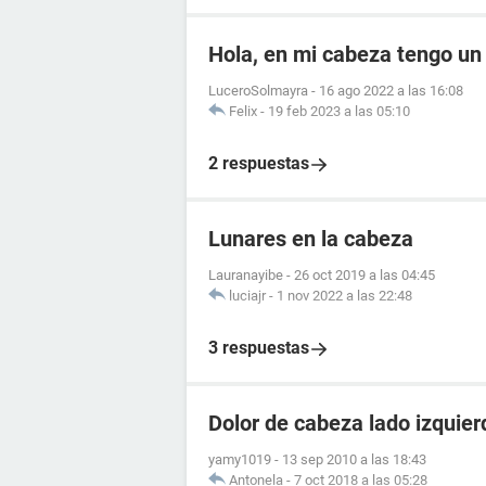
Hola, en mi cabeza tengo un
LuceroSolmayra
-
16 ago 2022 a las 16:08
Felix
-
19 feb 2023 a las 05:10
2 respuestas
Lunares en la cabeza
Lauranayibe
-
26 oct 2019 a las 04:45
luciajr
-
1 nov 2022 a las 22:48
3 respuestas
Dolor de cabeza lado izquier
yamy1019
-
13 sep 2010 a las 18:43
Antonela
-
7 oct 2018 a las 05:28