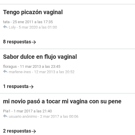
Tengo picazón vaginal
tata
-
25 ene 2011 a las 17:35
Loly
-
5 mar 2020 a las 01:00
8 respuestas
Sabor dulce en flujo vaginal
floragus
-
11 mar 2013 a las 23:45
marlene-ines
-
12 mar 2013 a las 20:52
1 respuesta
mi novio pasó a tocar mi vagina con su pene
Pia1
-
1 mar 2017 a las 21:40
usuario anónimo
-
2 mar 2017 a las 00:06
2 respuestas