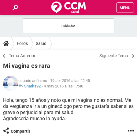
MENU
INICIO
FOROS
Foros
Salud
SALUD
Tema Anterior
Siguiente Tema
Mi vagina es rara
FAMILIA
usuario anónimo
- 19 abr 2016 a las 22:45
NUTRICIÓN
Sharks92
-
4 may 2016 a las 17:40
Hola, tengo 15 años y noto que mi vagina no es normal. Me
BIENESTAR
da vergüenza ir a un ginecólogo pero me gustaría saber si es
grave o perjudicial para mi salud.
SEXUALIDAD
Agradecería mucho la ayuda.
Compartir
GLOSARIO