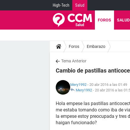
High-Tech
Salud
FOROS
SALUD
Foros
Embarazo
Tema Anterior
Cambio de pastillas anticoce
Mery1992
- 20 abr 2016 a las 01:49
Mery1992
-
20 abr 2016 a las 01:
Hola empese las pastillas anticocect
me estaba tomando como iba de viaj
la empese estoy preocupada y tres d
haigan funcionado?