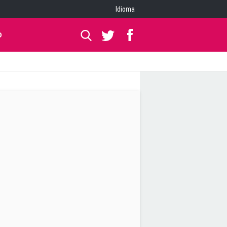
Idioma
O