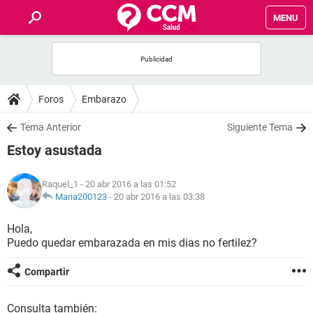
MENU
INICIO
FOROS
Foros
Embarazo
SALUD
Tema Anterior
Siguiente Tema
Estoy asustada
FAMILIA
Raquel_1
- 20 abr 2016 a las 01:52
NUTRICIÓN
Maria200123
-
20 abr 2016 a las 03:38
Hola,
BIENESTAR
Puedo quedar embarazada en mis dias no fertilez?
SEXUALIDAD
Compartir
GLOSARIO
Consulta también: