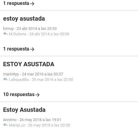
1 respuesta
estoy asustada
kimuy
-
23 abr 2014 a las 23:53
M Gutarra
-
24 abr 2014 a las 00:06
1 respuesta
ESTOY ASUSTADA
marinityy
-
24 mar 2016 a las 03:57
Lalispadilla
-
25 mar 2016 a las 22:50
10 respuestas
Estoy Asustada
Annimo
-
26 may 2018 a las 19:01
MariaLuz
-
26 may 2018 a las 20:28