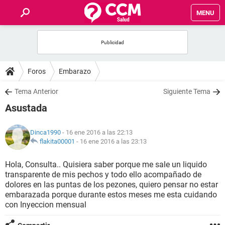
MENU
INICIO
FOROS
Foros
Embarazo
SALUD
Tema Anterior
Siguiente Tema
Asustada
FAMILIA
Dinca1990
- 16 ene 2016 a las 22:13
NUTRICIÓN
flakita00001
-
16 ene 2016 a las 23:13
Hola, Consulta.. Quisiera saber porque me sale un liquido
BIENESTAR
transparente de mis pechos y todo ello acompañado de
dolores en las puntas de los pezones, quiero pensar no estar
SEXUALIDAD
embarazada porque durante estos meses me esta cuidando
con Inyeccion mensual
GLOSARIO