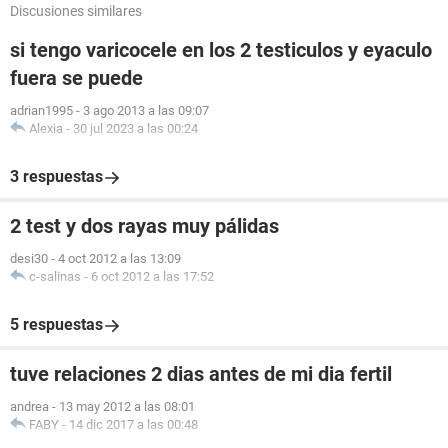
Discusiones similares
si tengo varicocele en los 2 testiculos y eyaculo
fuera se puede
adrian1995
-
3 ago 2013 a las 09:07
Alexia
-
30 jul 2023 a las 00:24
3 respuestas
2 test y dos rayas muy pálidas
desi30
-
4 oct 2012 a las 13:09
c-salinas
-
6 oct 2012 a las 17:52
5 respuestas
tuve relaciones 2 dias antes de mi dia fertil
andrea
-
13 may 2012 a las 08:01
FABY
-
14 dic 2017 a las 00:48