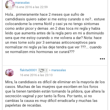
marasalas
16 ene 2016 a las 22:59
Hola.. primeramente hace 2 meses que sufro de
camdidiasis quiero saber si me estoy curando o no?.. estuve
colocandome la crema Notil y casi ya no tengo sintomas
como ardor picor y demas .en 2 dias toca mi regla y habia
leido que aumenta antes de la regla pero en mi a disminuido
sera que me estoy curando o me volvera a dar? Nota: hace
un mes tome solo por 3 semanas anticonceptivos para
normalizar mi regla ya las deje tendra que ver ???... cuando
se normalizen mis hormonas se curará???
flakita00001
>
marasalas
2
16 ene 2016 a las 23:13
Mira, la candidiasis es dificil de eliminar en la mayoría de los
casos. Muchas de las muejres que escriben en los foros
que la tienen también están tomando la pildora, que altera la
secreción vaginal y por tanto la flora. Por tanto, si no
cambias la causa es muy dificil erradicarla y muchas las
papeletas de recaídas.