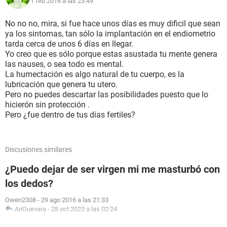
1 feb 2016 a las 23:49
No no no, mira, si fue hace unos días es muy dificil que sean
ya los sintomas, tan sólo la implantación en el endiometrio
tarda cerca de unos 6 días en llegar.
Yo creo que es sólo porque estas asustada tu mente genera
las nauses, o sea todo es mental.
La humectación es algo natural de tu cuerpo, es la
lubricación que genera tu utero.
Pero no puedes descartar las posibilidades puesto que lo
hicierón sin protección .
Pero ¿fue dentro de tus días fertiles?
Discusiones similares
¿Puedo dejar de ser virgen mi me masturbó con
los dedos?
Owen2308
-
29 ago 2016 a las 21:33
AriGuevara
-
28 oct 2023 a las 02:24