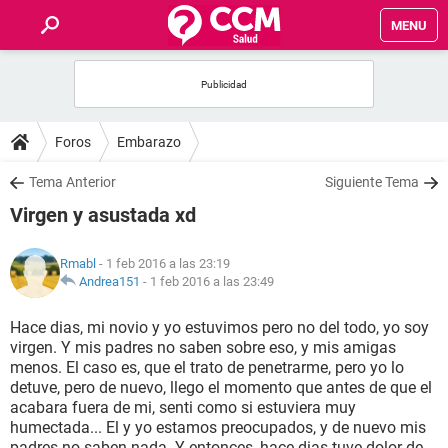
MENU
INICIO
FOROS
Foros
Embarazo
SALUD
Tema Anterior
Siguiente Tema
Virgen y asustada xd
FAMILIA
Rmabl
- 1 feb 2016 a las 23:19
NUTRICIÓN
Andrea151
-
1 feb 2016 a las 23:49
Hace dias, mi novio y yo estuvimos pero no del todo, yo soy
BIENESTAR
virgen. Y mis padres no saben sobre eso, y mis amigas
menos. El caso es, que el trato de penetrarme, pero yo lo
SEXUALIDAD
detuve, pero de nuevo, llego el momento que antes de que el
acabara fuera de mi, senti como si estuviera muy
humectada... El y yo estamos preocupados, y de nuevo mis
GLOSARIO
padres no saben nada. Y entonces, hace dias tuve dolor de