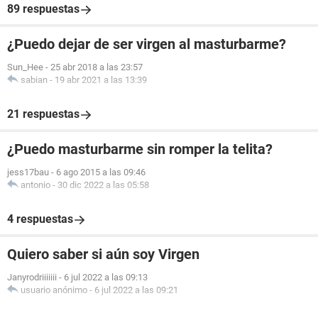
89 respuestas
¿Puedo dejar de ser virgen al masturbarme?
Sun_Hee
-
25 abr 2018 a las 23:57
sabian
-
19 abr 2021 a las 13:39
21 respuestas
¿Puedo masturbarme sin romper la telita?
jess17bau
-
6 ago 2015 a las 09:46
antonio
-
30 dic 2022 a las 05:58
4 respuestas
Quiero saber si aún soy Virgen
Janyrodriiiiiii
-
6 jul 2022 a las 09:13
usuario anónimo
-
6 jul 2022 a las 09:21