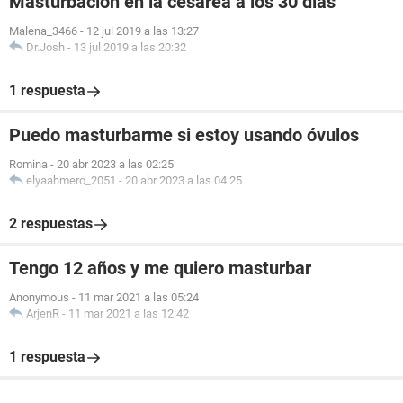
Masturbacion en la cesarea a los 30 dias
Malena_3466
-
12 jul 2019 a las 13:27
Dr.Josh
-
13 jul 2019 a las 20:32
1 respuesta
Puedo masturbarme si estoy usando óvulos
Romina
-
20 abr 2023 a las 02:25
elyaahmero_2051
-
20 abr 2023 a las 04:25
2 respuestas
Tengo 12 años y me quiero masturbar
Anonymous
-
11 mar 2021 a las 05:24
ArjenR
-
11 mar 2021 a las 12:42
1 respuesta