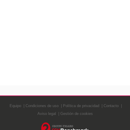
Equipo
Condiciones de uso
Política de privacidad
Contacto
Aviso legal
Gestión de cookies