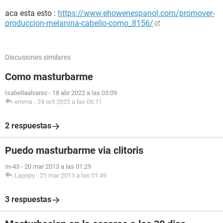
aca esta esto :
https://www.ehowenespanol.com/promover-
produccion-melanina-cabello-como_8156/
Discusiones similares
Como masturbarme
Isabellaalvarez
-
18 abr 2022 a las 03:09
emma
-
24 oct 2023 a las 06:11
2 respuestas
Puedo masturbarme via clitoris
m-43
-
20 mar 2013 a las 01:29
Lapopy
-
21 mar 2013 a las 01:49
3 respuestas