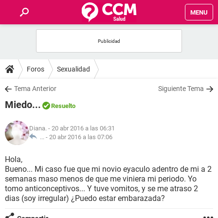
MENU
INICIO
FOROS
Foros
Sexualidad
SALUD
Tema Anterior
Siguiente Tema
Miedo...
Resuelto
FAMILIA
Diana.
- 20 abr 2016 a las 06:31
NUTRICIÓN
... -
20 abr 2016 a las 07:06
Hola,
BIENESTAR
Bueno... Mi caso fue que mi novio eyaculo adentro de mi a 2
semanas maso menos de que me viniera mi periodo. Yo
SEXUALIDAD
tomo anticonceptivos... Y tuve vomitos, y se me atraso 2
dias (soy irregular) ¿Puedo estar embarazada?
GLOSARIO