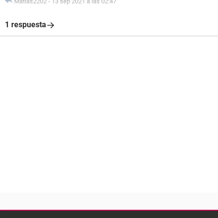
Matias2202
-
13 sep 2021 a las 02:47
1 respuesta