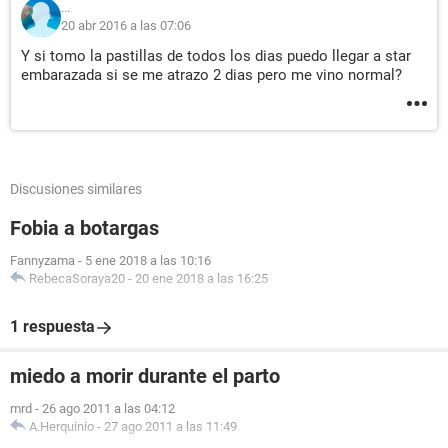
...
20 abr 2016 a las 07:06
Y si tomo la pastillas de todos los dias puedo llegar a star
embarazada si se me atrazo 2 dias pero me vino normal?
Discusiones similares
Fobia a botargas
Fannyzama
-
5 ene 2018 a las 10:16
RebecaSoraya20
-
20 ene 2018 a las 16:25
1 respuesta
miedo a morir durante el parto
mrd
-
26 ago 2011 a las 04:12
A.Herquinio
-
27 ago 2011 a las 11:49