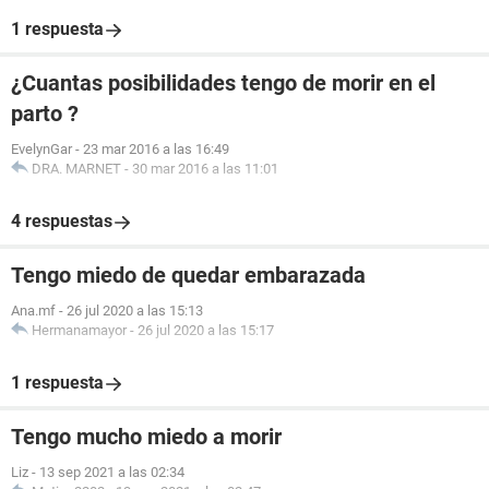
1 respuesta
¿Cuantas posibilidades tengo de morir en el
parto ?
EvelynGar
-
23 mar 2016 a las 16:49
DRA. MARNET
-
30 mar 2016 a las 11:01
4 respuestas
Tengo miedo de quedar embarazada
Ana.mf
-
26 jul 2020 a las 15:13
Hermanamayor
-
26 jul 2020 a las 15:17
1 respuesta
Tengo mucho miedo a morir
Liz
-
13 sep 2021 a las 02:34