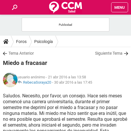
MENU
INICIO
FOROS
Foros
Psicología
SALUD
Tema Anterior
Siguiente Tema
Miedo a fracasar
FAMILIA
usuario anónimo
- 21 abr 2016 a las 13:58
NUTRICIÓN
RebecaSoraya20
-
30 abr 2016 a las 17:45
Saludos. Necesito, por favor, un consejo. Hace seis meses
BIENESTAR
comencé una carrera universitaria, durante el primer
semestre me deprimí por el miedo a fracasar y no pasar
SEXUALIDAD
ninguna materia. Mi miedo me hizo sentir que era inútil, que
no era posible que aprobará el semestre. Resulta que aprobé
el semestre, ahora iniciaré el segundo, pero me invaden
GLOSARIO
nuevamente los pensamientos de inseguridad. Esta