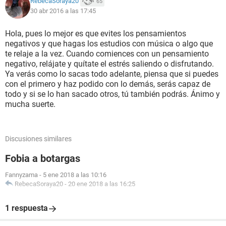
RebecaSoraya20
65
30 abr 2016 a las 17:45
Hola, pues lo mejor es que evites los pensamientos
negativos y que hagas los estudios con música o algo que
te relaje a la vez. Cuando comiences con un pensamiento
negativo, relájate y quítate el estrés saliendo o disfrutando.
Ya verás como lo sacas todo adelante, piensa que si puedes
con el primero y haz podido con lo demás, serás capaz de
todo y si se lo han sacado otros, tú también podrás. Ánimo y
mucha suerte.
Discusiones similares
Fobia a botargas
Fannyzama
-
5 ene 2018 a las 10:16
RebecaSoraya20
-
20 ene 2018 a las 16:25
1 respuesta