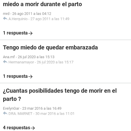
miedo a morir durante el parto
mrd
-
26 ago 2011 a las 04:12
A.Herquinio
-
27 ago 2011 a las 11:49
1 respuesta
Tengo miedo de quedar embarazada
Ana.mf
-
26 jul 2020 a las 15:13
Hermanamayor
-
26 jul 2020 a las 15:17
1 respuesta
¿Cuantas posibilidades tengo de morir en el
parto ?
EvelynGar
-
23 mar 2016 a las 16:49
DRA. MARNET
-
30 mar 2016 a las 11:01
4 respuestas