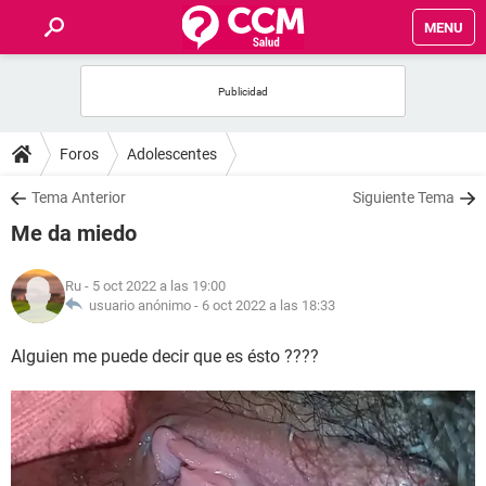
MENU
INICIO
FOROS
Foros
Adolescentes
SALUD
Tema Anterior
Siguiente Tema
Me da miedo
FAMILIA
Ru
- 5 oct 2022 a las 19:00
NUTRICIÓN
usuario anónimo -
6 oct 2022 a las 18:33
Alguien me puede decir que es ésto ????
BIENESTAR
SEXUALIDAD
GLOSARIO