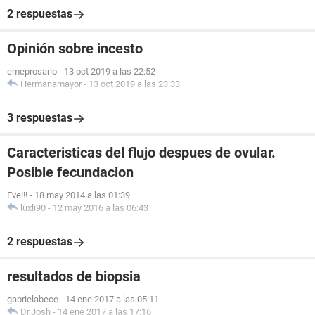
2 respuestas
Opinión sobre incesto
emeprosario
-
13 oct 2019 a las 22:52
Hermanamayor
-
13 oct 2019 a las 23:33
3 respuestas
Caracteristicas del flujo despues de ovular.
Posible fecundacion
Eve!!!
-
18 may 2014 a las 01:39
luxli90
-
12 may 2016 a las 06:43
2 respuestas
resultados de biopsia
gabrielabece
-
14 ene 2017 a las 05:11
Dr.Josh
-
14 ene 2017 a las 17:16