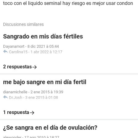
toco con el liquido seminal hay riesgo es mejor usar condon
Discusiones similares
Sangrado en mis días fértiles
Dayanamort
-
8 dic 2021 à 05:44
Carolina15
-
1 abr 2022 à 12:17
2 respuestas
me bajo sangre en mi día fertil
dianamichelle
-
2 ene 2015 à 19:39
Dr.Josh
-
3 ene 2015 à 01:08
1 respuesta
¿Se sangra en el día de ovulación?
alewonder
-
17 ago 2010 à 18:27