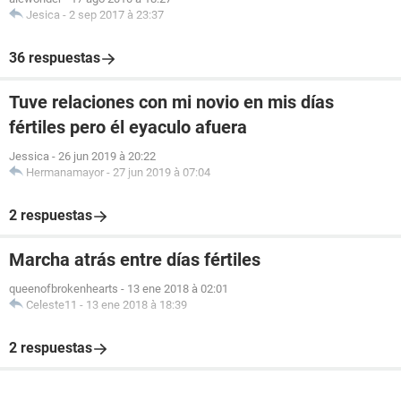
Jesica
-
2 sep 2017 à 23:37
36 respuestas
Tuve relaciones con mi novio en mis días
fértiles pero él eyaculo afuera
Jessica
-
26 jun 2019 à 20:22
Hermanamayor
-
27 jun 2019 à 07:04
2 respuestas
Marcha atrás entre días fértiles
queenofbrokenhearts
-
13 ene 2018 à 02:01
Celeste11
-
13 ene 2018 à 18:39
2 respuestas