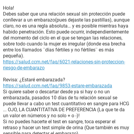
Hola!
Debes saber que una relación sexual sin protección puede
conllevar a un embarazo(pues dejaste las pastillas), aunque
claro, no es una regla absoluta… y es posible mientras haya
habido penetración. Esto puede ocurrir, independientemente
del momento del ciclo en el que se tengan las relaciones,
sobre todo cuando la mujer es irregular (donde esa brecha
entre los llamados ¨días fértiles y no fértiles¨ es más
pequeña).
https://salud.ccm.net/faq/6021-relaciones-sin-proteccion-
riesgo-de-embarazo
Revisa: ¿Estaré embarazada?
https://salud.ccm.net/faq/9853-estare-embarazada
Si quiere saber o descartar desde ya si hay o no un
embarazada, pasados 10 días de tu relación sexual se
puede llevar a cabo un test cuantitativo en sangre para HCG
... OJO, LA CUANTITATIVA DE PREFERENCIA (La que te da
un valor en números y no solo + o -)!
Si no puedes hacerte el test en sangre, toca esperar el
retraso y hacer un test simple de orina (Que también es muy
sensible para detectar el embarazo).