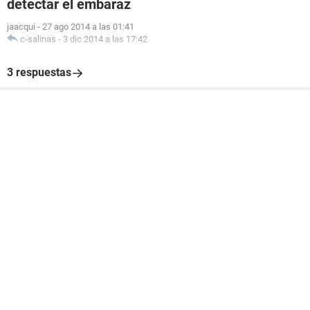
detectar el embaraz
jaacqui
-
27 ago 2014 a las 01:41
c-salinas
-
3 dic 2014 a las 17:42
3 respuestas