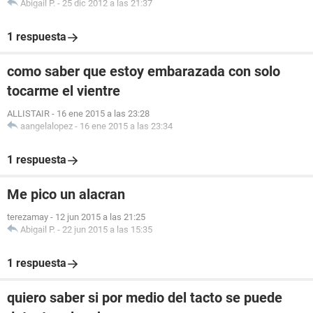
Abigail P.
-
25 dic 2012 a las 21:37
1 respuesta
como saber que estoy embarazada con solo
tocarme el vientre
ALLISTAIR
-
16 ene 2015 a las 23:28
aangelalopez
-
16 ene 2015 a las 23:34
1 respuesta
Me pico un alacran
terezamay
-
12 jun 2015 a las 21:25
Abigail P.
-
22 jun 2015 a las 15:35
1 respuesta
quiero saber si por medio del tacto se puede