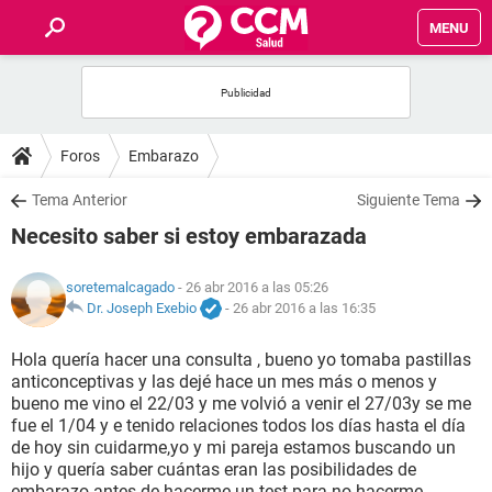
MENU
INICIO
FOROS
Foros
Embarazo
SALUD
Tema Anterior
Siguiente Tema
Necesito saber si estoy embarazada
FAMILIA
soretemalcagado
- 26 abr 2016 a las 05:26
NUTRICIÓN
Dr. Joseph Exebio
-
26 abr 2016 a las 16:35
Hola quería hacer una consulta , bueno yo tomaba pastillas
BIENESTAR
anticonceptivas y las dejé hace un mes más o menos y
bueno me vino el 22/03 y me volvió a venir el 27/03y se me
SEXUALIDAD
fue el 1/04 y e tenido relaciones todos los días hasta el día
de hoy sin cuidarme,yo y mi pareja estamos buscando un
hijo y quería saber cuántas eran las posibilidades de
GLOSARIO
embarazo antes de hacerme un test para no hacerme