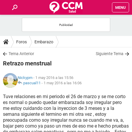
MENU
INICIO
FOROS
Foros
Embarazo
SALUD
Tema Anterior
Siguiente Tema
Retrazo menstrual
FAMILIA
Nickypm
- 1 may 2016 a las 15:56
NUTRICIÓN
pascual11
-
1 may 2016 a las 16:06
Tuve relaciones en mi periodo el 26 de marzo y se me corto
BIENESTAR
es normal o puedo quedar embarazada soy irregular pero
me estoy cuidando con la inyeccion de 3 meses y a la
SEXUALIDAD
semana siguiente el termino en mi otra vez , estoy
preocupada como soy irregular nunca se cuando me va, a,
bajar pero como ya paso un mes de eso me e hecho pruebas
GLOSARIO
de embarazo salen negativas , pero no me a bajado .. Estoy