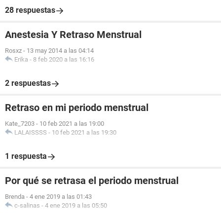
28 respuestas
Anestesia Y Retraso Menstrual
Rosxz
-
13 may 2014 a las 04:14
Erika
-
8 feb 2020 a las 16:16
2 respuestas
Retraso en mi periodo menstrual
Kate_7203
-
10 feb 2021 a las 19:00
LALAISSSS
-
10 feb 2021 a las 19:30
1 respuesta
Por qué se retrasa el periodo menstrual
Brenda
-
4 ene 2019 a las 01:43
c-salinas
-
4 ene 2019 a las 05:50