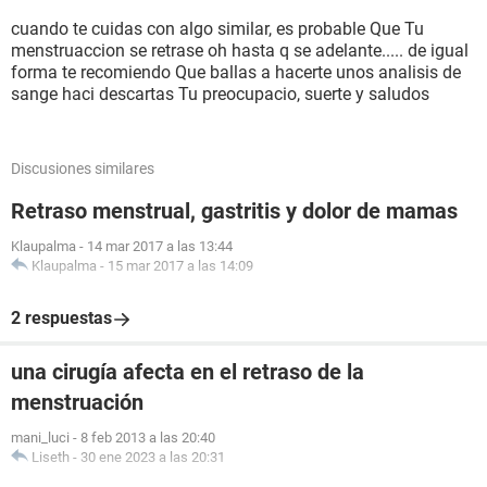
cuando te cuidas con algo similar, es probable Que Tu
menstruaccion se retrase oh hasta q se adelante..... de igual
forma te recomiendo Que ballas a hacerte unos analisis de
sange haci descartas Tu preocupacio, suerte y saludos
Discusiones similares
Retraso menstrual, gastritis y dolor de mamas
Klaupalma
-
14 mar 2017 a las 13:44
Klaupalma
-
15 mar 2017 a las 14:09
2 respuestas
una cirugía afecta en el retraso de la
menstruación
mani_luci
-
8 feb 2013 a las 20:40
Liseth
-
30 ene 2023 a las 20:31