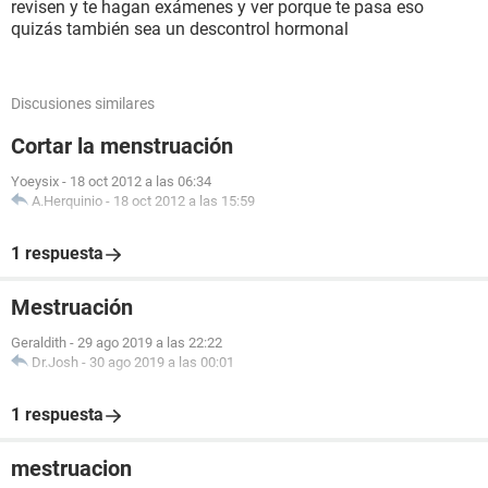
revisen y te hagan exámenes y ver porque te pasa eso
quizás también sea un descontrol hormonal
Discusiones similares
Cortar la menstruación
Yoeysix
-
18 oct 2012 a las 06:34
A.Herquinio
-
18 oct 2012 a las 15:59
1 respuesta
Mestruación
Geraldith
-
29 ago 2019 a las 22:22
Dr.Josh
-
30 ago 2019 a las 00:01
1 respuesta
mestruacion