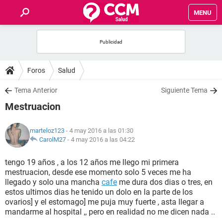
MENU
INICIO
FOROS
Foros
Salud
SALUD
Tema Anterior
Siguiente Tema
Mestruacion
FAMILIA
marteloz123
- 4 may 2016 a las 01:30
NUTRICIÓN
CarolM27
-
4 may 2016 a las 04:22
tengo 19 años , a los 12 años me llego mi primera
BIENESTAR
mestruacion, desde ese momento solo 5 veces me ha
llegado y solo una mancha
cafe
me dura dos dias o tres, en
SEXUALIDAD
estos ultimos dias he tenido un dolo en la parte de los
ovarios] y el estomago] me puja muy fuerte , asta llegar a
mandarme al hospital ,, pero en realidad no me dicen nada ..
GLOSARIO