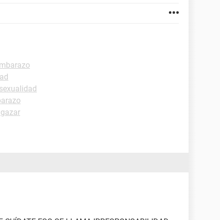
embarazo
dad
sexualidad
barazo
lgazar