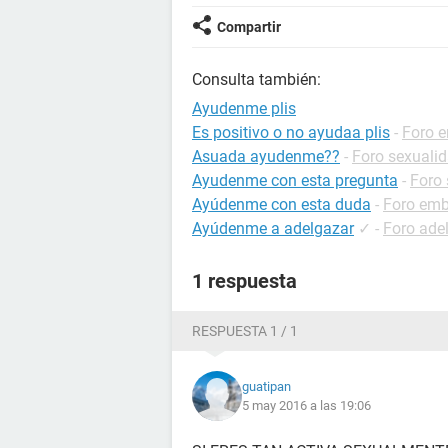
Compartir
Consulta también:
Ayudenme plis
Es positivo o no ayudaa plis
-
Foro 
Asuada ayudenme??
-
Foro sexuali
Ayudenme con esta pregunta
-
Foro 
Ayúdenme con esta duda
-
Foro em
Ayúdenme a adelgazar
✓
-
Foro ade
1 respuesta
RESPUESTA 1 / 1
guatipan
5 may 2016 a las 19:06