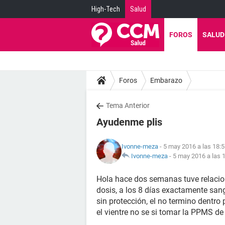
High-Tech
Salud
FOROS
SALUD
Foros
Embarazo
Tema Anterior
Ayudenme plis
Ivonne-meza
- 5 may 2016 a las 18:
Ivonne-meza
-
5 may 2016 a las 
Hola hace dos semanas tuve relaci
dosis, a los 8 días exactamente sang
sin protección, el no termino dentro
el vientre no se si tomar la PPMS d