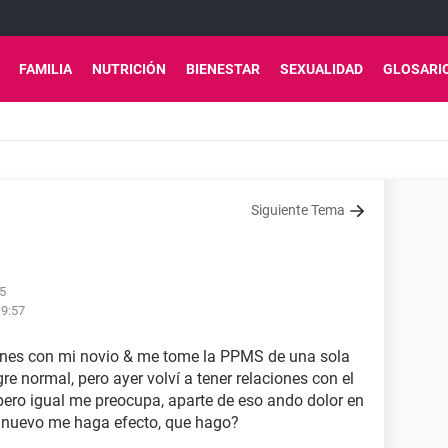
FAMILIA
NUTRICIÓN
BIENESTAR
SEXUALIDAD
GLOSARI
Siguiente Tema
55
19:57
ones con mi novio & me tome la PPMS de una sola
re normal, pero ayer volví a tener relaciones con el
 pero igual me preocupa, aparte de eso ando dolor en
e nuevo me haga efecto, que hago?