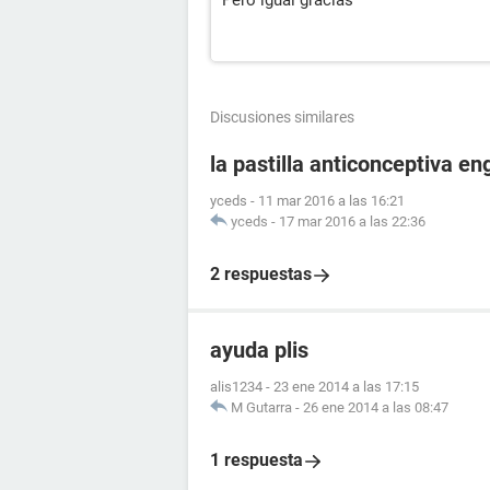
Pero igual gracias
Discusiones similares
la pastilla anticonceptiva e
yceds
-
11 mar 2016 a las 16:21
yceds
-
17 mar 2016 a las 22:36
2 respuestas
ayuda plis
alis1234
-
23 ene 2014 a las 17:15
M Gutarra
-
26 ene 2014 a las 08:47
1 respuesta