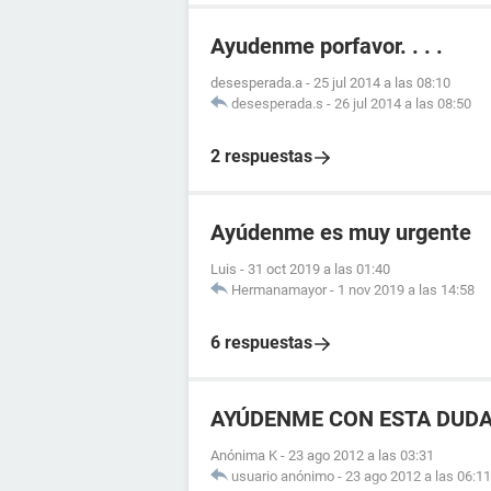
Ayudenme porfavor. . . .
desesperada.a
-
25 jul 2014 a las 08:10
desesperada.s
-
26 jul 2014 a las 08:50
2 respuestas
Ayúdenme es muy urgente
Luis
-
31 oct 2019 a las 01:40
Hermanamayor
-
1 nov 2019 a las 14:58
6 respuestas
AYÚDENME CON ESTA DUD
Anónima K
-
23 ago 2012 a las 03:31
usuario anónimo
-
23 ago 2012 a las 06:11