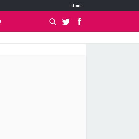
Idioma
O