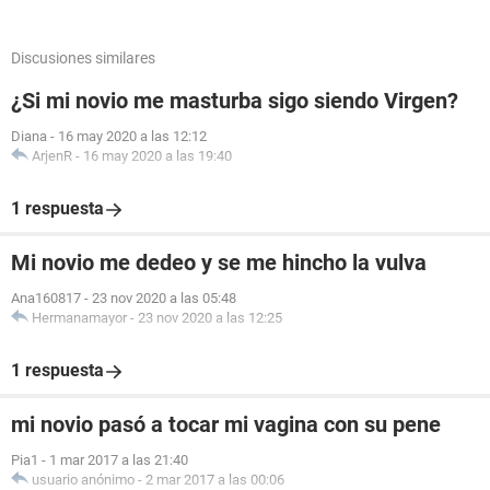
Discusiones similares
¿Si mi novio me masturba sigo siendo Virgen?
Diana
-
16 may 2020 a las 12:12
ArjenR
-
16 may 2020 a las 19:40
1 respuesta
Mi novio me dedeo y se me hincho la vulva
Ana160817
-
23 nov 2020 a las 05:48
Hermanamayor
-
23 nov 2020 a las 12:25
1 respuesta
mi novio pasó a tocar mi vagina con su pene
Pia1
-
1 mar 2017 a las 21:40
usuario anónimo
-
2 mar 2017 a las 00:06