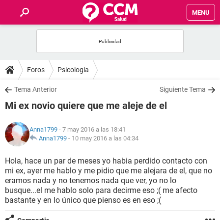
MENU
INICIO
FOROS
Foros
Psicología
SALUD
Tema Anterior
Siguiente Tema
Mi ex novio quiere que me aleje de el
FAMILIA
Anna1799
- 7 may 2016 a las 18:41
NUTRICIÓN
Anna1799
-
10 may 2016 a las 04:34
Hola, hace un par de meses yo habia perdido contacto con
BIENESTAR
mi ex, ayer me hablo y me pidio que me alejara de el, que no
eramos nada y no tenemos nada que ver, yo no lo
SEXUALIDAD
busque...el me hablo solo para decirme eso ;( me afecto
bastante y en lo único que pienso es en eso ;(
GLOSARIO