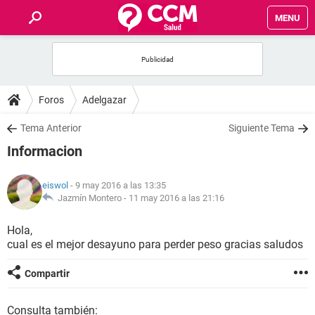
MENU
INICIO
FOROS
Foros
Adelgazar
SALUD
Tema Anterior
Siguiente Tema
Informacion
FAMILIA
eiswol
- 9 may 2016 a las 13:35
NUTRICIÓN
Jazmín Montero -
11 may 2016 a las 21:16
Hola,
BIENESTAR
cual es el mejor desayuno para perder peso gracias saludos
SEXUALIDAD
Compartir
GLOSARIO
Consulta también: