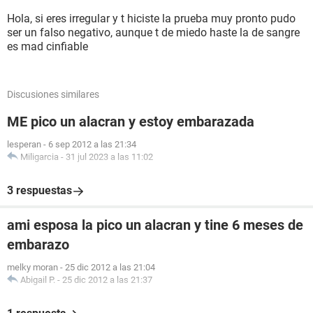
Hola, si eres irregular y t hiciste la prueba muy pronto pudo
ser un falso negativo, aunque t de miedo haste la de sangre
es mad cinfiable
Discusiones similares
ME pico un alacran y estoy embarazada
lesperan
-
6 sep 2012 a las 21:34
Miligarcia
-
31 jul 2023 a las 11:02
3 respuestas
ami esposa la pico un alacran y tine 6 meses de
embarazo
melky moran
-
25 dic 2012 a las 21:04
Abigail P.
-
25 dic 2012 a las 21:37