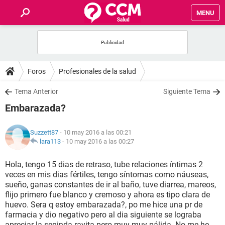
MENU
INICIO
FOROS
Foros
Profesionales de la salud
SALUD
Tema Anterior
Siguiente Tema
Embarazada?
FAMILIA
Suzzett87
- 10 may 2016 a las 00:21
NUTRICIÓN
lara113
-
10 may 2016 a las 00:27
Hola, tengo 15 dias de retraso, tube relaciones íntimas 2
BIENESTAR
veces en mis dias fértiles, tengo síntomas como náuseas,
sueño, ganas constantes de ir al baño, tuve diarrea, mareos,
SEXUALIDAD
flijo primero fue blanco y cremoso y ahora es tipo clara de
huevo. Sera q estoy embarazada?, po me hice una pr de
farmacia y dio negativo pero al dia siguiente se lograba
GLOSARIO
apreciar la seginda rayita pero muy muy pálida. No me he