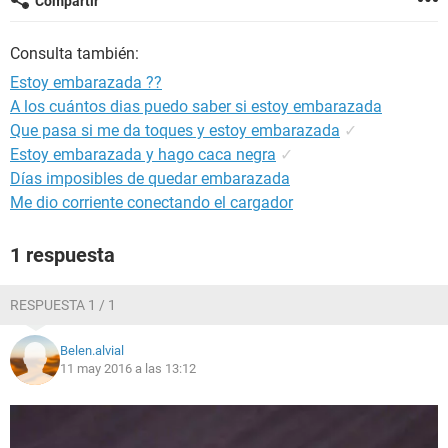
Compartir
Consulta también:
Estoy embarazada ??
A los cuántos dias puedo saber si estoy embarazada
Que pasa si me da toques y estoy embarazada
✓
Estoy embarazada y hago caca negra
✓
Días imposibles de quedar embarazada
Me dio corriente conectando el cargador
1 respuesta
RESPUESTA 1 / 1
Belen.alvial
11 may 2016 a las 13:12