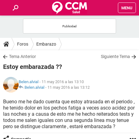
MENU
INICIO
FOROS
Foros
Embarazo
SALUD
Tema Anterior
Siguiente Tema
Estoy embarazada ??
FAMILIA
Belen.alvial
- 11 may 2016 a las 13:10
NUTRICIÓN
Belen.alvial
-
11 may 2016 a las 13:12
Bueno me he dado cuenta que estoy atrasada en el periodo ,
BIENESTAR
he tenido dolor en los pechos fatiga a veces asco acidez por
las noches y a causa de esto me he hecho reiterados tests y
SEXUALIDAD
todos me salen iguales con una segunda linea muy tenue
pero se distingue claramente , estaré embarazada ?
GLOSARIO