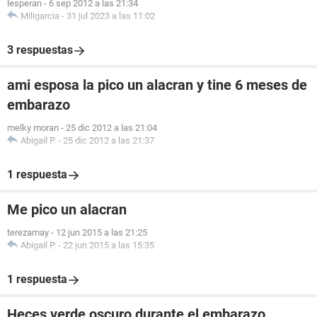
lesperan
-
6 sep 2012 a las 21:34
Miligarcia
-
31 jul 2023 a las 11:02
3 respuestas
ami esposa la pico un alacran y tine 6 meses de
embarazo
melky moran
-
25 dic 2012 a las 21:04
Abigail P.
-
25 dic 2012 a las 21:37
1 respuesta
Me pico un alacran
terezamay
-
12 jun 2015 a las 21:25
Abigail P.
-
22 jun 2015 a las 15:35
1 respuesta
Heces verde oscuro durante el embarazo