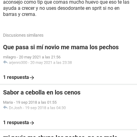
aconsejo como tip que comas mucho huevo que eso te las
ayuda a crecer y no uses desodorante en sprit si no en
barras y crema.
Discusiones similares
Que pasa si mí novio me mama los pechos
milagro
-
20 may 2021 a las 21:56
arjenro300
-
20 may 2021 a las 23:38
1 respuesta
Sabor a cebolla en los cenos
Maria
-
19 sep 2018 a las 01:55
Dr.Josh
-
19 sep 2018 a las 04:30
1 respuesta