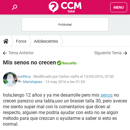
MENU
INICIO
FOROS
Foros
Adolescentes
SALUD
Tema Anterior
Siguiente Tema
Mis senos no crecen
Resuelto
FAMILIA
isa99ca
- Modificado por Carlos-vialfa el 13/05/2016, 07:00
NUTRICIÓN
Mariatapias
-
13 may 2016 a las 01:24
hola,tengo 12 años y ya me desarrolle pero mis
senos
no
BIENESTAR
crecen parezco una tabla,uso un brasier talla 30, pero aveces
me siento super mal con ls comentarios que dicen al
SEXUALIDAD
respecto, alguien me podría ayudar con esto no se algún
método para que crezcan o ayudarme a saber si esto es
normal.
GLOSARIO