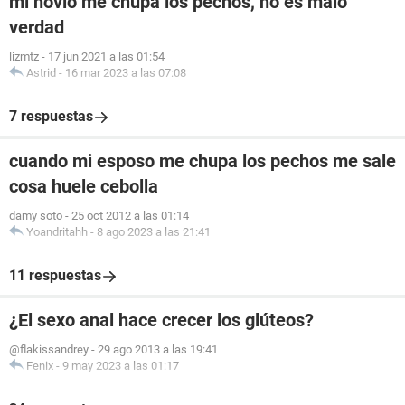
mi novio me chupa los pechos, no es malo
verdad
lizmtz
-
17 jun 2021 a las 01:54
Astrid
-
16 mar 2023 a las 07:08
7 respuestas
cuando mi esposo me chupa los pechos me sale
cosa huele cebolla
damy soto
-
25 oct 2012 a las 01:14
Yoandritahh
-
8 ago 2023 a las 21:41
11 respuestas
¿El sexo anal hace crecer los glúteos?
@flakissandrey
-
29 ago 2013 a las 19:41
Fenix
-
9 may 2023 a las 01:17