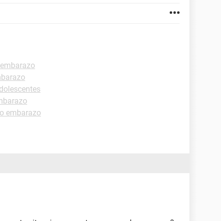
 embarazo
mbarazo
dolescentes
mbarazo
ro embarazo