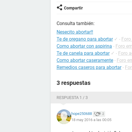
Compartir
Consulta también:
Nesecito abortar!!
Te de oregano para abortar
✓
-
Foro
Como abortar con aspirina
-
Foro e
Te de canela para abortar
✓
-
Foro a
Como abortar caseramente
-
Foro e
Remedios caseros para abortar
-
Fo
3 respuestas
RESPUESTA 1 / 3
hope250688
2
18 may 2016 a las 00:05