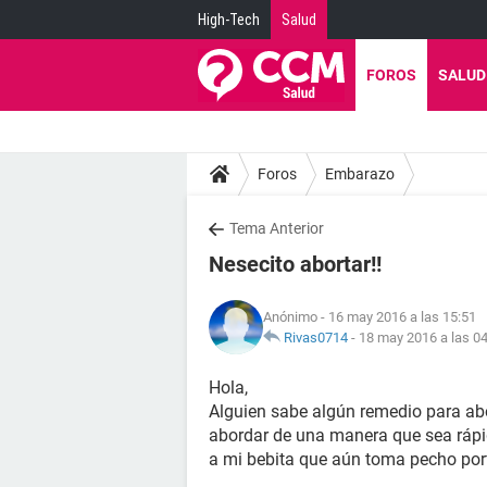
High-Tech
Salud
FOROS
SALUD
Foros
Embarazo
Tema Anterior
Nesecito abortar!!
Anónimo
- 16 may 2016 a las 15:51
Rivas0714
-
18 may 2016 a las 0
Hola,
Alguien sabe algún remedio para abo
abordar de una manera que sea rápi
a mi bebita que aún toma pecho porf