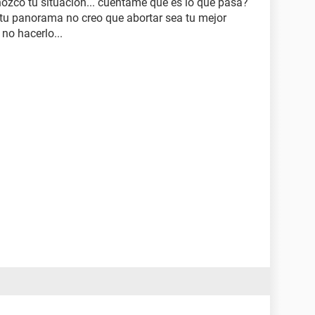
nozco tu situacion... cuentame que es lo que pasa?
 tu panorama no creo que abortar sea tu mejor
 no hacerlo...