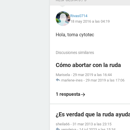
Rivas0714
18 may 2016 a las 04:19
Hola, toma cytotec
Discusiones similares
Cómo abortar con la ruda
Marisela
-
29 mar 2019 a las 16:44
marlene-ines
-
29 mar 2019 a las 17:06
1 respuesta
¿Es verdad que la ruda ayuda
sheila66
-
31 mar 2013 a las 23:15
yenyleiva
-
14 jul 2023 a las 15:34