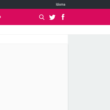
Idioma
O