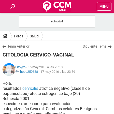
MENU
INICIO
FOROS
Foros
Salud
SALUD
Tema Anterior
Siguiente Tema
CITOLOGIA CERVICO-VAGINAL
FAMILIA
Fitoyyo
- 16 may 2016 a las 20:18
NUTRICIÓN
hope250688
-
17 may 2016 a las 23:59
Hola,
BIENESTAR
resultados
cervicitis
atrofica negativo (clase II de
papanicolaou) efecto estrogenico bajo (20)
SEXUALIDAD
Bethesda 2001
espécimen: adecuado para evaluación
categorización General: Cambios celulares Benignos
GLOSARIO
reactivos a atrofia con inflamación