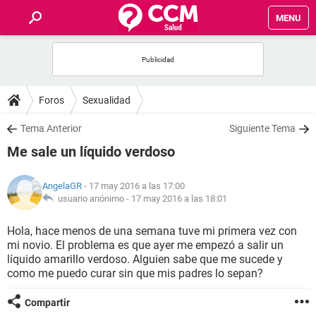
MENU
INICIO
FOROS
Foros
Sexualidad
SALUD
Tema Anterior
Siguiente Tema
Me sale un líquido verdoso
FAMILIA
AngelaGR
- 17 may 2016 a las 17:00
NUTRICIÓN
usuario anónimo -
17 may 2016 a las 18:01
Hola, hace menos de una semana tuve mi primera vez con
BIENESTAR
mi novio. El problema es que ayer me empezó a salir un
líquido amarillo verdoso. Alguien sabe que me sucede y
SEXUALIDAD
como me puedo curar sin que mis padres lo sepan?
Compartir
GLOSARIO