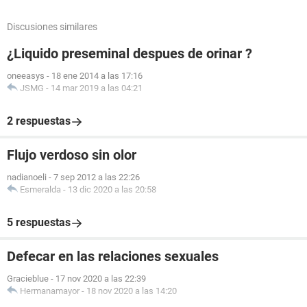
Discusiones similares
¿Liquido preseminal despues de orinar ?
oneeasys
-
18 ene 2014 a las 17:16
JSMG
-
14 mar 2019 a las 04:21
2 respuestas
Flujo verdoso sin olor
nadianoeli
-
7 sep 2012 a las 22:26
Esmeralda
-
13 dic 2020 a las 20:58
5 respuestas
Defecar en las relaciones sexuales
Gracieblue
-
17 nov 2020 a las 22:39
Hermanamayor
-
18 nov 2020 a las 14:20