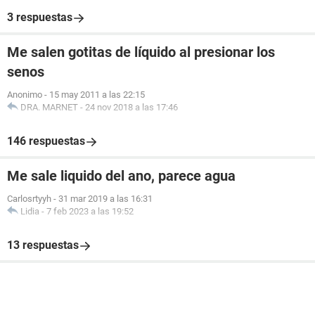
3 respuestas
Me salen gotitas de líquido al presionar los
senos
Anonimo
-
15 may 2011 a las 22:15
DRA. MARNET
-
24 nov 2018 a las 17:46
146 respuestas
Me sale liquido del ano, parece agua
Carlosrtyyh
-
31 mar 2019 a las 16:31
Lidia
-
7 feb 2023 a las 19:52
13 respuestas