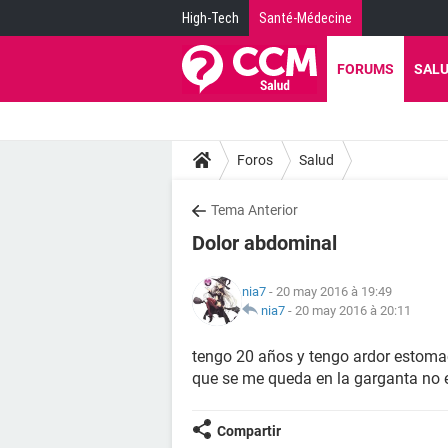
High-Tech
Santé-Médecine
FORUMS
SAL
Foros
Salud
Tema Anterior
Dolor abdominal
nia7
- 20 may 2016 à 19:49
nia7
-
20 may 2016 à 20:11
tengo 20 años y tengo ardor estomac
que se me queda en la garganta no e
Compartir