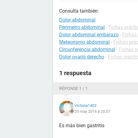
Consulta también:
Dolor abdominal
Perimetro abdominal
-
Fichas prácti
Dolor abdominal embarazo
-
Fichas
Meteorismo abdominal
-
Fichas prác
Circunferencia abdominal
-
Fichas p
Dolor ovario derecho
-
Fichas prácti
1 respuesta
RÉPONSE 1 / 1
Victoria1403
20 may 2016 à 20:07
Es más bien gastritis