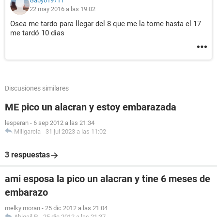
Gaby019711
22 may 2016 a las 19:02
Osea me tardo para llegar del 8 que me la tome hasta el 17
me tardó 10 dias
Discusiones similares
ME pico un alacran y estoy embarazada
lesperan
-
6 sep 2012 a las 21:34
Miligarcia
-
31 jul 2023 a las 11:02
3 respuestas
ami esposa la pico un alacran y tine 6 meses de
embarazo
melky moran
-
25 dic 2012 a las 21:04
Abigail P.
-
25 dic 2012 a las 21:37