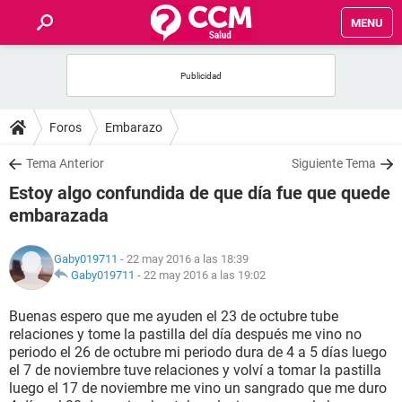
MENU
INICIO
FOROS
Foros
Embarazo
SALUD
Tema Anterior
Siguiente Tema
Estoy algo confundida de que día fue que quede
FAMILIA
embarazada
NUTRICIÓN
Gaby019711
- 22 may 2016 a las 18:39
Gaby019711
-
22 may 2016 a las 19:02
BIENESTAR
Buenas espero que me ayuden el 23 de octubre tube
relaciones y tome la pastilla del día después me vino no
SEXUALIDAD
periodo el 26 de octubre mi periodo dura de 4 a 5 días luego
el 7 de noviembre tuve relaciones y volví a tomar la pastilla
luego el 17 de noviembre me vino un sangrado que me duro
GLOSARIO