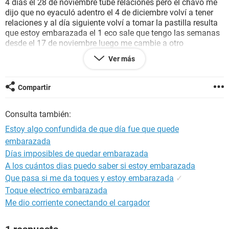
4 días el 28 de noviembre tube relaciones pero el chavo me
dijo que no eyaculó adentro el 4 de diciembre volví a tener
relaciones y al día siguiente volví a tomar la pastilla resulta
que estoy embarazada el 1 eco sale que tengo las semanas
desde el 17 de noviembre luego me cambie a otro
ginecólogo y me dice que tengo las semanas de embarazo
Ver más
desde los primero de diciembre mis periodos no me llegan el
mismo día que día quedaría embarazada o porque no me
haría efecto la pastilla
Compartir
Consulta también:
Estoy algo confundida de que día fue que quede
embarazada
Días imposibles de quedar embarazada
A los cuántos dias puedo saber si estoy embarazada
Que pasa si me da toques y estoy embarazada
✓
Toque electrico embarazada
Me dio corriente conectando el cargador