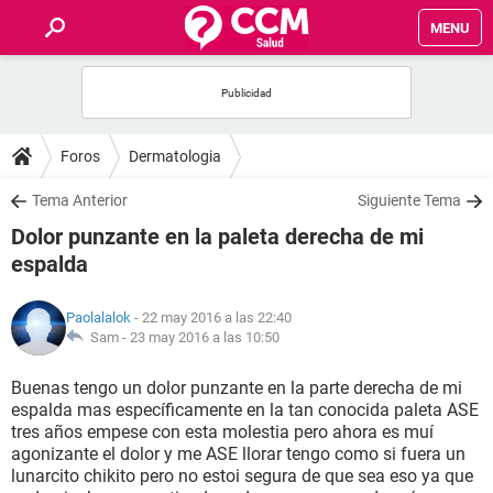
MENU
INICIO
FOROS
Foros
Dermatologia
SALUD
Tema Anterior
Siguiente Tema
Dolor punzante en la paleta derecha de mi
FAMILIA
espalda
NUTRICIÓN
Paolalalok
- 22 may 2016 a las 22:40
Sam -
23 may 2016 a las 10:50
BIENESTAR
Buenas tengo un dolor punzante en la parte derecha de mi
espalda mas específicamente en la tan conocida paleta ASE
SEXUALIDAD
tres años empese con esta molestia pero ahora es muí
agonizante el dolor y me ASE llorar tengo como si fuera un
lunarcito chikito pero no estoi segura de que sea eso ya que
GLOSARIO