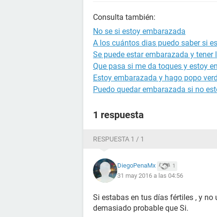
Consulta también:
No se si estoy embarazada
A los cuántos dias puedo saber si 
Se puede estar embarazada y tener l
Que pasa si me da toques y estoy 
Estoy embarazada y hago popo ver
Puedo quedar embarazada si no est
1 respuesta
RESPUESTA 1 / 1
DiegoPenaMx
1
31 may 2016 a las 04:56
Si estabas en tus días fértiles , y n
demasiado probable que Si.