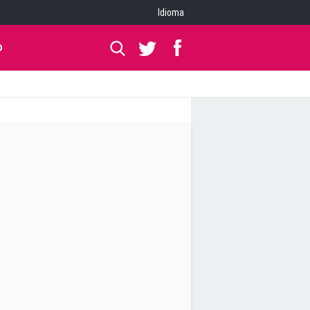
Idioma
O