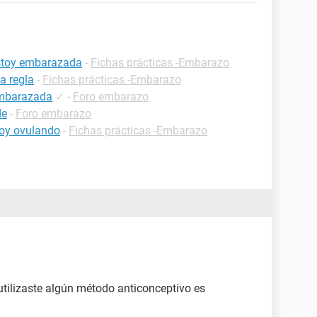
estoy embarazada
-
Fichas prácticas -Embarazo
a regla
-
Fichas prácticas -Embarazo
embarazada
✓
-
Foro embarazo
de
-
Foro embarazo
oy ovulando
-
Fichas prácticas -Embarazo
o utilizaste algún método anticonceptivo es