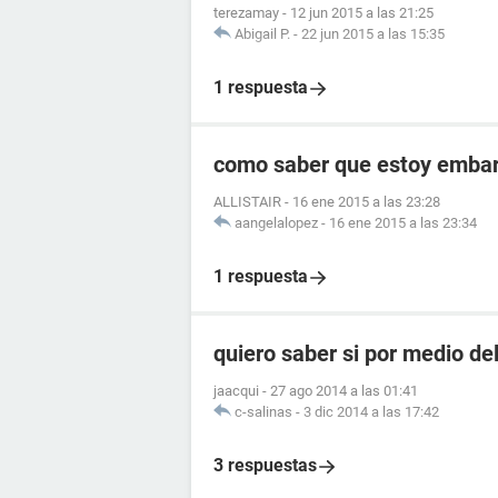
terezamay
-
12 jun 2015 a las 21:25
Abigail P.
-
22 jun 2015 a las 15:35
1 respuesta
como saber que estoy embara
ALLISTAIR
-
16 ene 2015 a las 23:28
aangelalopez
-
16 ene 2015 a las 23:34
1 respuesta
quiero saber si por medio de
jaacqui
-
27 ago 2014 a las 01:41
c-salinas
-
3 dic 2014 a las 17:42
3 respuestas