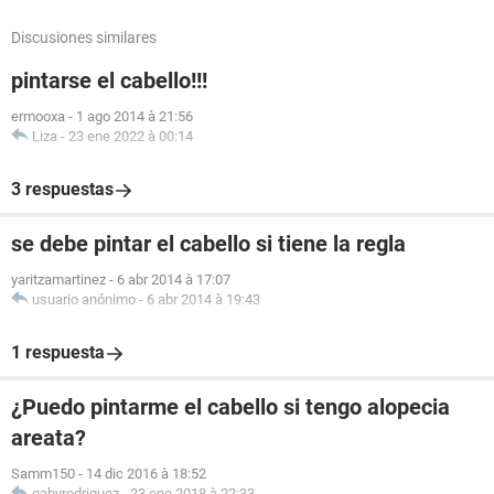
Discusiones similares
pintarse el cabello!!!
ermooxa
-
1 ago 2014 à 21:56
Liza
-
23 ene 2022 à 00:14
3 respuestas
se debe pintar el cabello si tiene la regla
yaritzamartinez
-
6 abr 2014 à 17:07
usuario anónimo
-
6 abr 2014 à 19:43
1 respuesta
¿Puedo pintarme el cabello si tengo alopecia
areata?
Samm150
-
14 dic 2016 à 18:52
gabyrodriguez
-
23 ene 2018 à 22:33