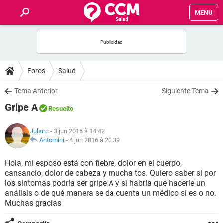
MENU
INICIO
FORUMS
Foros
Salud
SALUD
Tema Anterior
Siguiente Tema
Gripe A
Resuelto
FAMILIA
Julsirc
- 3 jun 2016 à 14:42
NUTRICIÓN
Antomini
-
4 jun 2016 à 20:39
Hola, mi esposo está con fiebre, dolor en el cuerpo,
BIENESTAR
cansancio, dolor de cabeza y mucha tos. Quiero saber si por
los síntomas podría ser gripe A y si habría que hacerle un
SEXUALIDAD
análisis o de qué manera se da cuenta un médico si es o no.
Muchas gracias
GLOSARIO