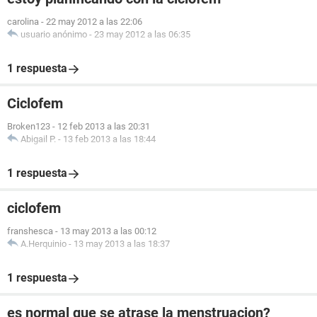
carolina
-
22 may 2012 a las 22:06
usuario anónimo
-
23 may 2012 a las 06:35
1 respuesta
Ciclofem
Broken123
-
12 feb 2013 a las 20:31
Abigail P.
-
13 feb 2013 a las 18:44
1 respuesta
ciclofem
franshesca
-
13 may 2013 a las 00:12
A.Herquinio
-
13 may 2013 a las 18:37
1 respuesta
es normal que se atrase la menstruacion?