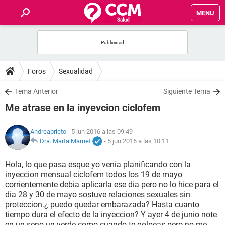
MENU
INICIO
FOROS
Foros
Sexualidad
SALUD
Tema Anterior
Siguiente Tema
Me atrase en la inyevcion ciclofem
FAMILIA
Andreaprieto
- 5 jun 2016 a las 09:49
NUTRICIÓN
Dra. Marta Marnet
-
5 jun 2016 a las 10:11
Hola, lo que pasa esque yo venia planificando con la
BIENESTAR
inyeccion mensual ciclofem todos los 19 de mayo
corrientemente debia aplicarla ese dia pero no lo hice para el
SEXUALIDAD
dia 28 y 30 de mayo sostuve relaciones sexuales sin
proteccion.¿ puedo quedar embarazada? Hasta cuanto
tiempo dura el efecto de la inyeccion? Y ayer 4 de junio note
GLOSARIO
en un seno un verde como cuando te golpeas pero no me