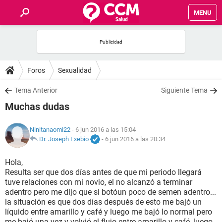
MENU
INICIO
FOROS
Foros
Sexualidad
SALUD
Tema Anterior
Siguiente Tema
Muchas dudas
FAMILIA
Ninitanaomi22
- 6 jun 2016 a las 15:04
NUTRICIÓN
Dr. Joseph Exebio
-
6 jun 2016 a las 20:34
Hola,
BIENESTAR
Resulta ser que dos días antes de que mi periodo llegará
tuve relaciones con mi novio, el no alcanzó a terminar
SEXUALIDAD
adentro pero me dijo que si botóun poco de semen adentro...
la situación es que dos días después de esto me bajó un
líquido entre amarillo y café y luego me bajó lo normal pero
GLOSARIO
me bajó una vez y volvió el flujo entre amarillo y café, luego