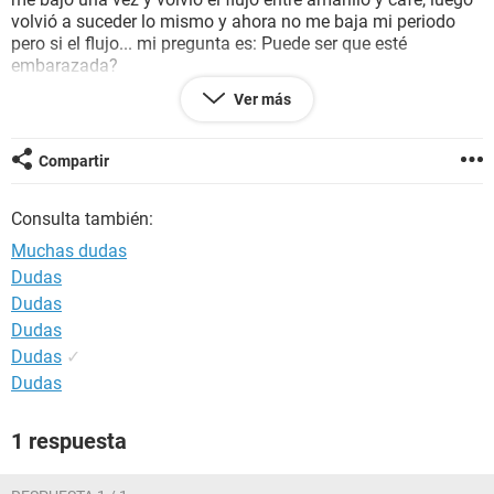
volvió a suceder lo mismo y ahora no me baja mi periodo
pero si el flujo... mi pregunta es: Puede ser que esté
embarazada?
Pd. Creo que un punto importante es comentar que el tres de
Ver más
mayo me operaron de apendicitis y al otro día de la
operación me llegó mi periodo el cuál me duró diez días, no
se si tenga relación con lo que me está pasando,
Compartir
agradecería una respuesta ya que estoy un poco asustada,
desde ya muchas gracias!
Consulta también:
Muchas dudas
Dudas
Dudas
Dudas
Dudas
✓
Dudas
1 respuesta