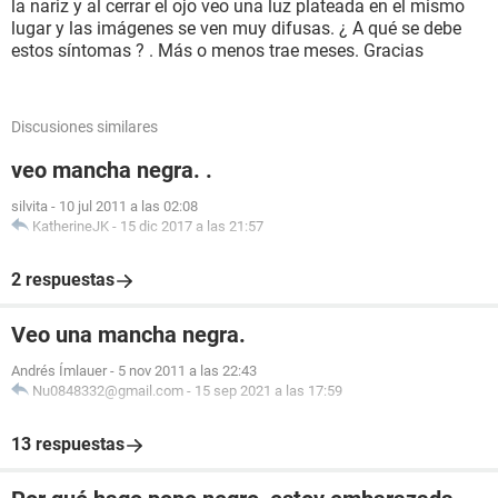
la nariz y al cerrar el ojo veo una luz plateada en el mismo
lugar y las imágenes se ven muy difusas. ¿ A qué se debe
estos síntomas ? . Más o menos trae meses. Gracias
Discusiones similares
veo mancha negra. .
silvita
-
10 jul 2011 a las 02:08
KatherineJK
-
15 dic 2017 a las 21:57
2 respuestas
Veo una mancha negra.
Andrés Ímlauer
-
5 nov 2011 a las 22:43
Nu0848332@gmail.com
-
15 sep 2021 a las 17:59
13 respuestas