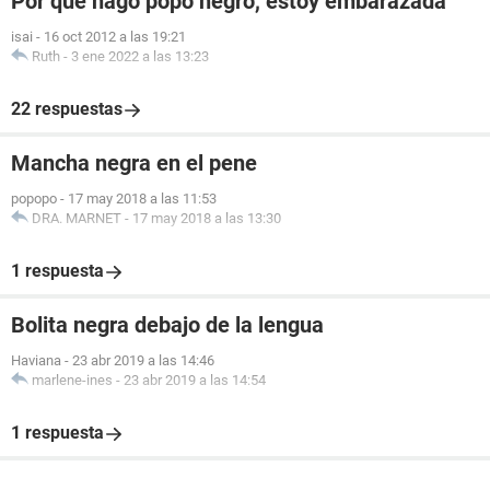
Por qué hago popo negro, estoy embarazada
isai
-
16 oct 2012 a las 19:21
Ruth
-
3 ene 2022 a las 13:23
22 respuestas
Mancha negra en el pene
popopo
-
17 may 2018 a las 11:53
DRA. MARNET
-
17 may 2018 a las 13:30
1 respuesta
Bolita negra debajo de la lengua
Haviana
-
23 abr 2019 a las 14:46
marlene-ines
-
23 abr 2019 a las 14:54
1 respuesta