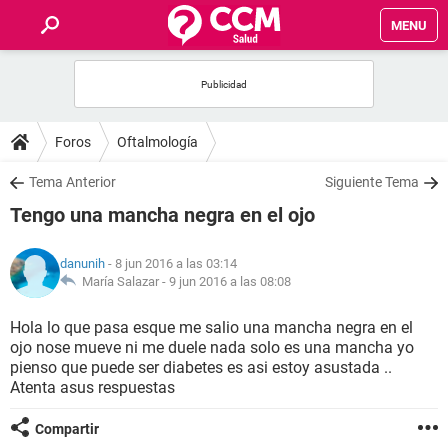
MENU
INICIO
FOROS
Foros
Oftalmología
SALUD
Tema Anterior
Siguiente Tema
Tengo una mancha negra en el ojo
FAMILIA
danunih
- 8 jun 2016 a las 03:14
NUTRICIÓN
María Salazar -
9 jun 2016 a las 08:08
Hola lo que pasa esque me salio una mancha negra en el
BIENESTAR
ojo nose mueve ni me duele nada solo es una mancha yo
pienso que puede ser diabetes es asi estoy asustada ..
SEXUALIDAD
Atenta asus respuestas
Compartir
GLOSARIO