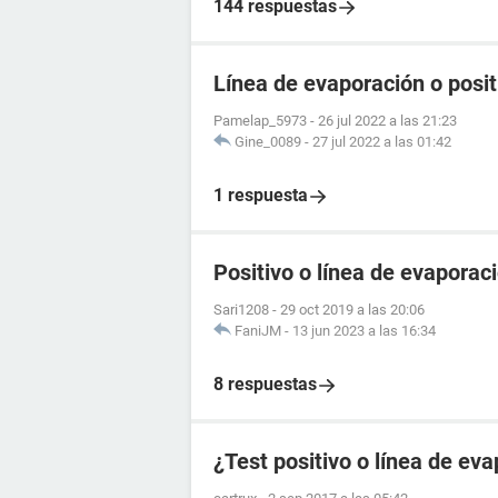
144 respuestas
Línea de evaporación o posit
Pamelap_5973
-
26 jul 2022 a las 21:23
Gine_0089
-
27 jul 2022 a las 01:42
1 respuesta
Positivo o línea de evaporac
Sari1208
-
29 oct 2019 a las 20:06
FaniJM
-
13 jun 2023 a las 16:34
8 respuestas
¿Test positivo o línea de ev