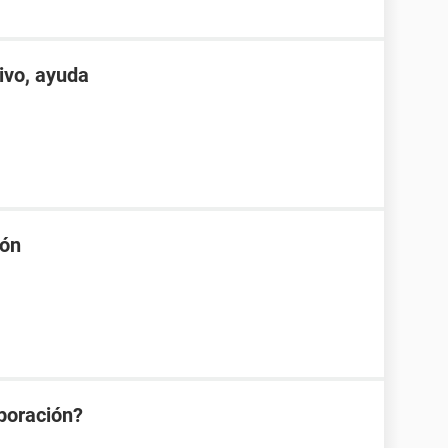
ivo, ayuda
ión
aporación?