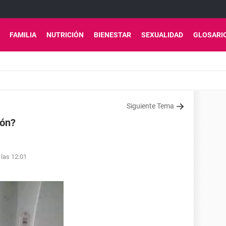
FAMILIA
NUTRICIÓN
BIENESTAR
SEXUALIDAD
GLOSARI
Siguiente Tema
ión?
 las 12:01