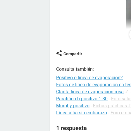
Compartir
me hice una ptueba de embarazo en
no la cheque y me dormi, en la maña
rayita que casi no se ve.... es posit
Consulta también:
Positivo o linea de evaporación?
Fotos de línea de evaporación en te
Clarita linea de evaporacion rosa
✓
Paratifico b positivo 1.80
-
Foro salu
Murphy positivo
-
Fichas prácticas -
Línea alba sin embarazo
-
Foro emb
1 respuesta