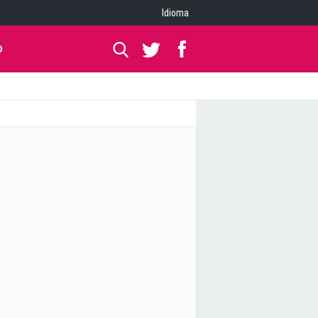
Idioma
O