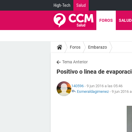
High-Tech
Salud
FOROS
SALUD
Foros
Embarazo
Tema Anterior
Positivo o linea de evaporac
140596
- 9 jun 2016 a las 05:46
Esmeraldagimenez
-
9 jun 2016 a