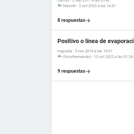
cartrux
-
2 sep 2017 a las 05:42
Niyireth
-
2 oct 2023 a las 14:51
8 respuestas
Positivo o línea de evaporac
majosita
-
5 nov 2014 a las 19:31
Gricethernandez
-
13 oct 2022 a las 01:24
9 respuestas