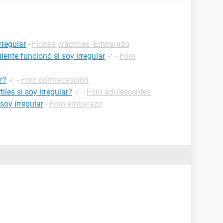
rregular
-
Fichas prácticas -Embarazo
uiente funcionó si soy irregular
✓
-
Foro
r?
✓
-
Foro contracepción
iles si soy irregular?
✓
-
Foro adolescentes
oy irregular
-
Foro embarazo