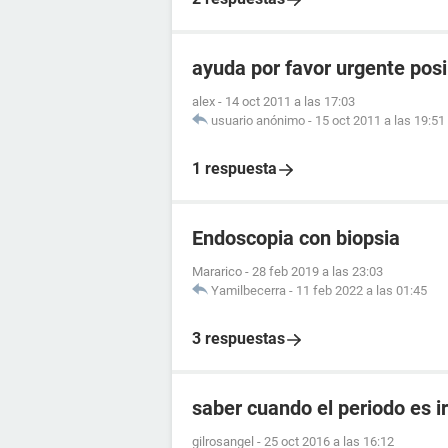
ayuda por favor urgente posi
alex
-
14 oct 2011 a las 17:03
usuario anónimo
-
15 oct 2011 a las 19:51
1 respuesta
Endoscopia con biopsia
Mararico
-
28 feb 2019 a las 23:03
Yamilbecerra
-
11 feb 2022 a las 01:45
3 respuestas
saber cuando el periodo es i
gilrosangel
-
25 oct 2016 a las 16:12