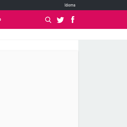
Idioma
O