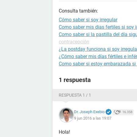
Consulta también:
Cómo saber si soy irregular
Como saber mis dias fertiles si soy i
Como saber si la pastilla del día sig
contracepción
¿La postday funciona si soy irregula
¿Cómo saber mis días fértiles e infért
Como saber si estoy embarazada si s
1 respuesta
RESPUESTA 1 / 1
Dr. Joseph Exebio
16.358
9 jun 2016 a las 19:07
Hola!