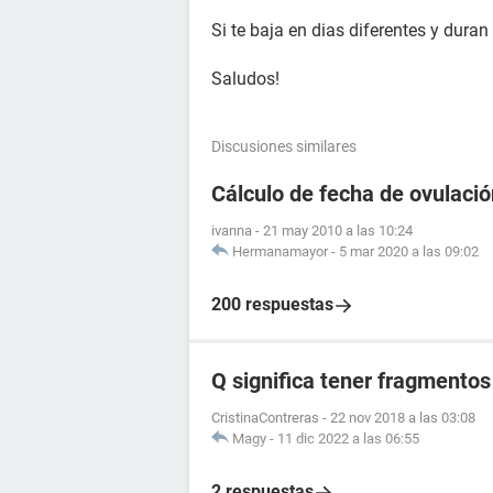
Si te baja en dias diferentes y duran
Saludos!
Discusiones similares
Cálculo de fecha de ovulación
ivanna
-
21 may 2010 a las 10:24
Hermanamayor
-
5 mar 2020 a las 09:02
200 respuestas
Q significa tener fragmento
CristinaContreras
-
22 nov 2018 a las 03:08
Magy
-
11 dic 2022 a las 06:55
2 respuestas