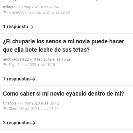
milagro
-
20 may 2021 a las 21:56
arjenro300
-
20 may 2021 a las 23:38
1 respuesta
¿El chuparle los senos a mi novia puede hacer
que ella bote leche de sus tetas?
anddyacosta22
-
10 feb 2019 a las 15:29
Fay
-
1 ene 2023 a las 18:15
7 respuestas
Como saber si mi novio eyaculó dentro de mi?
Chappis
-
11 nov 2020 a las 08:12
Chus
-
30 jun 2023 a las 01:20
3 respuestas