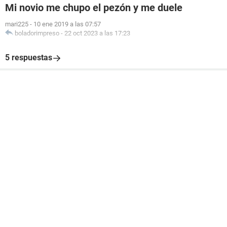
Mi novio me chupo el pezón y me duele
mari225
-
10 ene 2019 a las 07:57
boladorimpreso
-
22 oct 2023 a las 17:23
5 respuestas