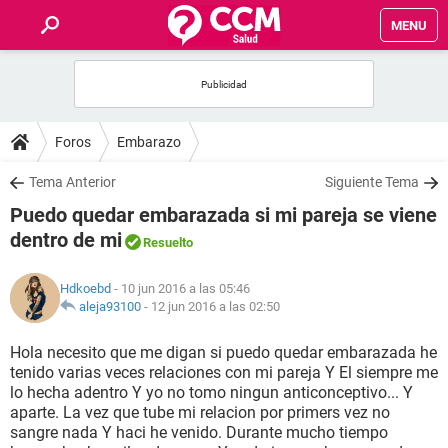
MENU
INICIO
FOROS
Foros
Embarazo
SALUD
Tema Anterior
Siguiente Tema
Puedo quedar embarazada si mi pareja se viene
FAMILIA
dentro de mi
Resuelto
NUTRICIÓN
Hdkoebd
- 10 jun 2016 a las 05:46
aleja93100
-
12 jun 2016 a las 02:50
BIENESTAR
Hola necesito que me digan si puedo quedar embarazada he
tenido varias veces relaciones con mi pareja Y El siempre me
SEXUALIDAD
lo hecha adentro Y yo no tomo ningun anticonceptivo... Y
aparte. La vez que tube mi relacion por primers vez no
sangre nada Y haci he venido. Durante mucho tiempo
GLOSARIO