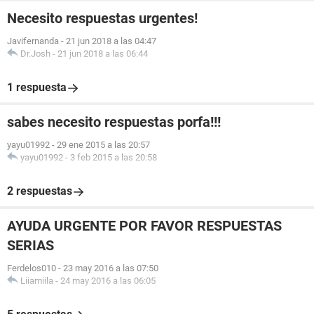
Necesito respuestas urgentes!
Javifernanda
-
21 jun 2018 a las 04:47
Dr.Josh
-
21 jun 2018 a las 06:44
1 respuesta
sabes necesito respuestas porfa!!!
yayu01992
-
29 ene 2015 a las 20:57
yayu01992
-
3 feb 2015 a las 20:58
2 respuestas
AYUDA URGENTE POR FAVOR RESPUESTAS
SERIAS
Ferdelos010
-
23 may 2016 a las 07:50
Liiamiila
-
24 may 2016 a las 06:05