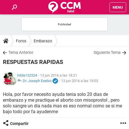
MENU
INICIO
FOROS
Foros
Embarazo
SALUD
Tema Anterior
Siguiente Tema
RESPUESTAS RAPIDAS
FAMILIA
hilda132524
- 13 jun 2016 a las 18:21
NUTRICIÓN
Dr. Joseph Exebio
-
13 jun 2016 a las 19:03
Hola, por favor necesito ayuda tenia solo 20 dias de
BIENESTAR
embarazo y me practique el aborto con misoprostol , pero
solo sangre un dia nada mas es eso normal como se si me
SEXUALIDAD
bajo todo por fa ayudenme
Compartir
GLOSARIO