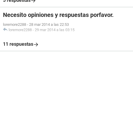
5 respuestas
Necesito opiniones y respuestas porfavor.
loremore2288
-
28 mar 2014 a las 22:53
loremore2288
-
29 mar 2014 a las 03:15
11 respuestas