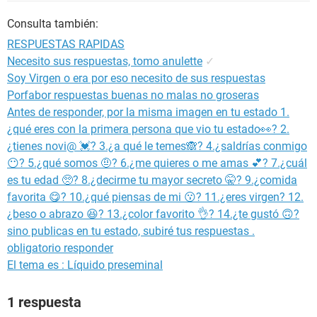
Consulta también:
RESPUESTAS RAPIDAS
Necesito sus respuestas, tomo anulette
✓
Soy Virgen o era por eso necesito de sus respuestas
Porfabor respuestas buenas no malas no groseras
Antes de responder, por la misma imagen en tu estado 1.
¿qué eres con la primera persona que vio tu estado👀? 2.
¿tienes novi@ 💓? 3.¿a qué le temes🙈? 4.¿saldrías conmigo
😶? 5.¿qué somos 🤨? 6.¿me quieres o me amas 💕? 7.¿cuál
es tu edad 🥺? 8.¿decirme tu mayor secreto 🤫? 9.¿comida
favorita 😋? 10.¿qué piensas de mi 😗? 11.¿eres virgen? 12.
¿beso o abrazo 😆? 13.¿color favorito 👌? 14.¿te gustó 🙃?
sino publicas en tu estado, subiré tus respuestas .
obligatorio responder
El tema es : Líquido preseminal
1 respuesta