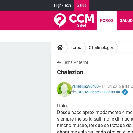
High-Tech
Salud
FOROS
SALUD
Foros
Oftalmología
Tema Anterior
Chalazion
vanessa290400
- 14 jun 2016 a las 
Dra. Marlene Huancahuari
-
1
Hola,
Desde hace aproximadamente 4 mese
siempre me solía salir no le di muc
hincho mucho, leí que se trataba de
ahora me esta saliendo otro en el o