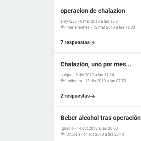
operacion de chalazion
amy1267
-
6 mar 2013 a las 16:01
marlene-ines
-
12 mar 2013 a las 19:33
7 respuestas
Chalazión, uno por mes...
quique
-
8 dic 2010 a las 11:24
mdiestra
-
13 dic 2010 a las 07:50
2 respuestas
Beber alcohol tras operación
Ignacio
-
14 oct 2018 a las 20:00
Dr.Josh
-
14 oct 2018 a las 20:10