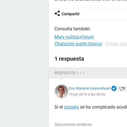
Compartir
Consulta también:
Mary yulitza+forum
Chalazion punto blanco
-
Fichas prá
1 respuesta
RESPUESTA 1 / 1
Dra. Marlene Huancahuari
15 jun 2016 a las 06:06
Si el
orzuelo
se ha complicado acude 
Discusiones similares