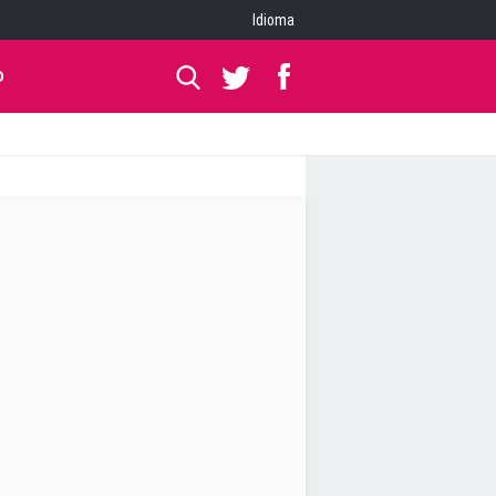
Idioma
O