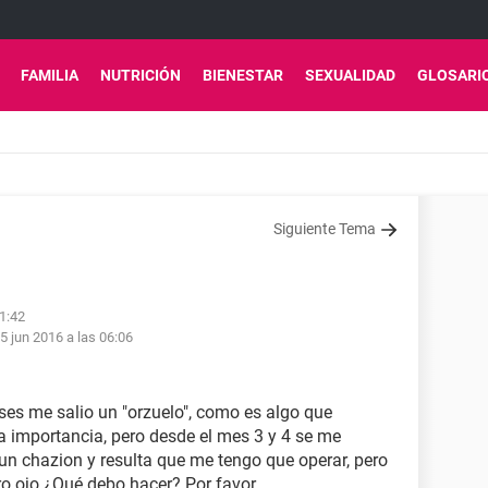
FAMILIA
NUTRICIÓN
BIENESTAR
SEXUALIDAD
GLOSARI
Siguiente Tema
21:42
5 jun 2016 a las 06:06
s me salio un "orzuelo", como es algo que
ha importancia, pero desde el mes 3 y 4 se me
 un chazion y resulta que me tengo que operar, pero
tro ojo ¿Qué debo hacer? Por favor