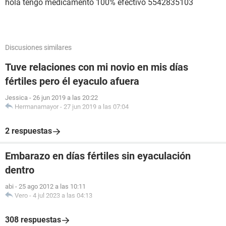
hola tengo medicamento 100% efectivo 5542835103
Discusiones similares
Tuve relaciones con mi novio en mis días
fértiles pero él eyaculo afuera
Jessica
-
26 jun 2019 a las 20:22
Hermanamayor
-
27 jun 2019 a las 07:04
2 respuestas
Embarazo en días fértiles sin eyaculación
dentro
abi
-
25 ago 2012 a las 10:11
Vero
-
4 jul 2023 a las 04:13
308 respuestas