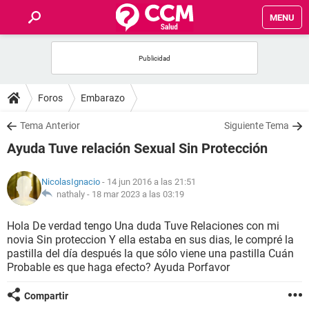
MENU
INICIO
FOROS
Foros
Embarazo
SALUD
Tema Anterior
Siguiente Tema
Ayuda Tuve relación Sexual Sin Protección
FAMILIA
NicolasIgnacio
- 14 jun 2016 a las 21:51
NUTRICIÓN
nathaly -
18 mar 2023 a las 03:19
Hola De verdad tengo Una duda Tuve Relaciones con mi
BIENESTAR
novia Sin proteccion Y ella estaba en sus dias, le compré la
pastilla del día después la que sólo viene una pastilla Cuán
SEXUALIDAD
Probable es que haga efecto? Ayuda Porfavor
Compartir
GLOSARIO