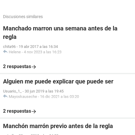
Discusiones similares
Manchado marron una semana antes de la
regla
chita96
-
19 abr 2017 a las 16:34
Helene
-
4 nov 2023 a las 16:23
2 respuestas
Alguien me puede explicar que puede ser
Usuario_1_
-
30 jun 2019 a las 19:45
Mayoskauseche
-
16 dic 2021 a las 03:20
2 respuestas
Manchón marrón previo antes de la regla