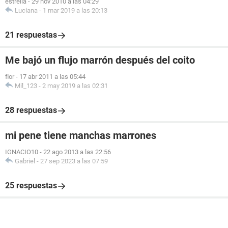
estrella
-
29 nov 2010 a las 04:29
Luciana
-
1 mar 2019 a las 20:13
21 respuestas
Me bajó un flujo marrón después del coito
flor
-
17 abr 2011 a las 05:44
Mil_123
-
2 may 2019 a las 02:31
28 respuestas
mi pene tiene manchas marrones
IGNACIO10
-
22 ago 2013 a las 22:56
Gabriel
-
27 sep 2023 a las 07:59
25 respuestas