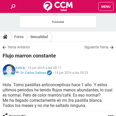
MENU
INICIO
FOROS
Foros
Sexualidad
SALUD
Tema Anterior
Siguiente Tema
Flujo marron constante
FAMILIA
KatiUp
- 15 jun 2016 a las 05:17
NUTRICIÓN
Dr. Carlos Salinas
-
15 jun 2016 a las 05:23
Hola. Tomo pastillas anticonceptivas hace 1 año. Y estos
BIENESTAR
ultimos periodos he tenido flujos menos abundantes, lo cual
es normal. Pero de color marrón/café. Es eso normal?
SEXUALIDAD
Me ha llegado correctamente en mi 3ra pastilla blanca.
Todos los meses y no me he saltado ninguna.
GLOSARIO