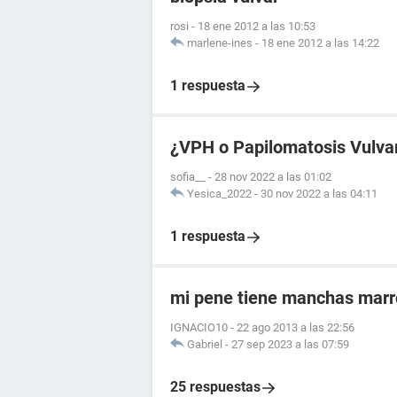
rosi
-
18 ene 2012 a las 10:53
marlene-ines
-
18 ene 2012 a las 14:22
1 respuesta
¿VPH o Papilomatosis Vulva
sofia__
-
28 nov 2022 a las 01:02
Yesica_2022
-
30 nov 2022 a las 04:11
1 respuesta
mi pene tiene manchas mar
IGNACIO10
-
22 ago 2013 a las 22:56
Gabriel
-
27 sep 2023 a las 07:59
25 respuestas