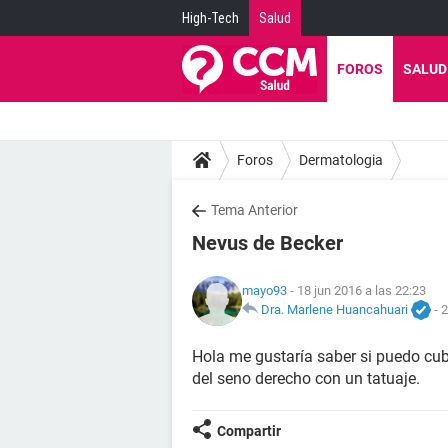
High-Tech
Salud
FOROS
SALUD
Foros
Dermatologia
Tema Anterior
Nevus de Becker
mayo93
- 18 jun 2016 a las 22:23
Dra. Marlene Huancahuari
-
2
Hola me gustaría saber si puedo cu
del seno derecho con un tatuaje.
Compartir