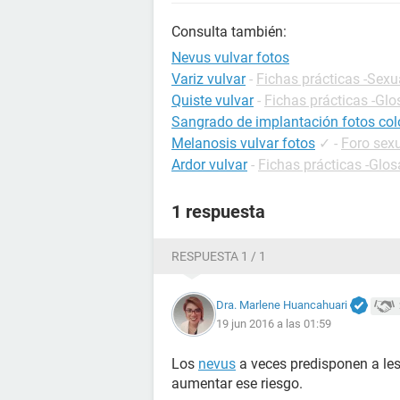
Consulta también:
Nevus vulvar fotos
Variz vulvar
-
Fichas prácticas -Sexu
Quiste vulvar
-
Fichas prácticas -Glo
Sangrado de implantación fotos col
Melanosis vulvar fotos
✓
-
Foro sex
Ardor vulvar
-
Fichas prácticas -Glos
1 respuesta
RESPUESTA 1 / 1
Dra. Marlene Huancahuari
19 jun 2016 a las 01:59
Los
nevus
a veces predisponen a les
aumentar ese riesgo.