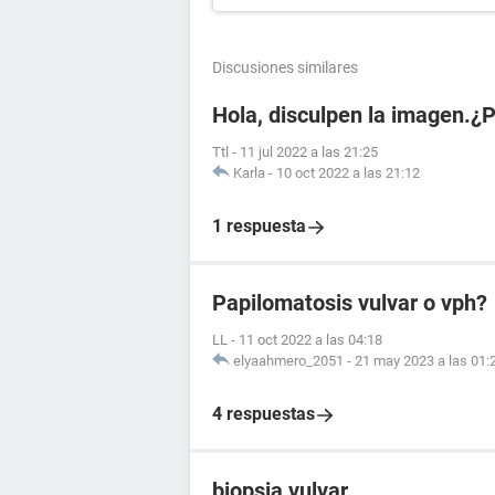
Discusiones similares
Hola, disculpen la imagen.¿
Ttl
-
11 jul 2022 a las 21:25
Karla
-
10 oct 2022 a las 21:12
1 respuesta
Papilomatosis vulvar o vph?
LL
-
11 oct 2022 a las 04:18
elyaahmero_2051
-
21 may 2023 a las 01:
4 respuestas
biopsia vulvar