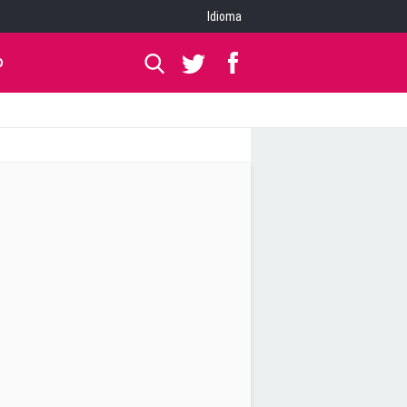
Idioma
O