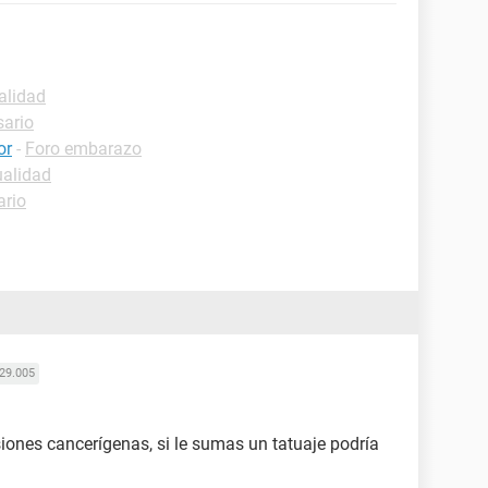
alidad
sario
or
-
Foro embarazo
ualidad
ario
29.005
iones cancerígenas, si le sumas un tatuaje podría